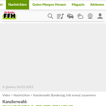
et
Nachrichten
Guten Morgen Hessen
Magazin
Aktionen
Playlist
Staupilot
Wetter
Webcam
Mein
© glomex, 06.05.2025
Video
>
Nachrichten
>
Kanzlerwahl: Bundestag tritt erneut zusammen
Kanzlerwahl: