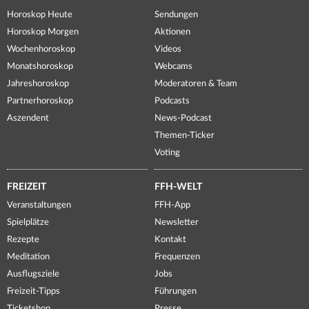
Horoskop Heute
Sendungen
Horoskop Morgen
Aktionen
Wochenhoroskop
Videos
Monatshoroskop
Webcams
Jahreshoroskop
Moderatoren & Team
Partnerhoroskop
Podcasts
Aszendent
News-Podcast
Themen-Ticker
Voting
FREIZEIT
FFH-WELT
Veranstaltungen
FFH-App
Spielplätze
Newsletter
Rezepte
Kontakt
Meditation
Frequenzen
Ausflugsziele
Jobs
Freizeit-Tipps
Führungen
Ticketshop
Presse