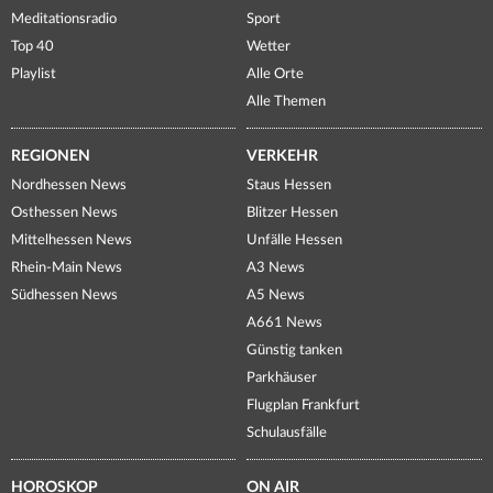
Meditationsradio
Sport
Top 40
Wetter
Playlist
Alle Orte
Alle Themen
REGIONEN
VERKEHR
Nordhessen News
Staus Hessen
Osthessen News
Blitzer Hessen
Mittelhessen News
Unfälle Hessen
Rhein-Main News
A3 News
Südhessen News
A5 News
A661 News
Günstig tanken
Parkhäuser
Flugplan Frankfurt
Schulausfälle
HOROSKOP
ON AIR