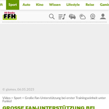
ft
Sport
Auto
Kino
Wissen
Lifestyle
Reise
Gami
Playlist
Staupilot
Wetter
Webcam
Mein
© glomex, 06.05.2025
Video
>
Sport
>
Große Fan-Unterstützung bei erster Trainingseinheit unter
Funkel
GROSSE FAN-UNTERSTÜTZUNG BEI E