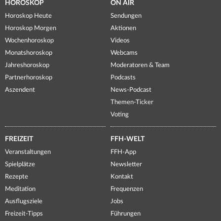
HOROSKOP
ON AIR
Horoskop Heute
Sendungen
Horoskop Morgen
Aktionen
Wochenhoroskop
Videos
Monatshoroskop
Webcams
Jahreshoroskop
Moderatoren & Team
Partnerhoroskop
Podcasts
Aszendent
News-Podcast
Themen-Ticker
Voting
FREIZEIT
FFH-WELT
Veranstaltungen
FFH-App
Spielplätze
Newsletter
Rezepte
Kontakt
Meditation
Frequenzen
Ausflugsziele
Jobs
Freizeit-Tipps
Führungen