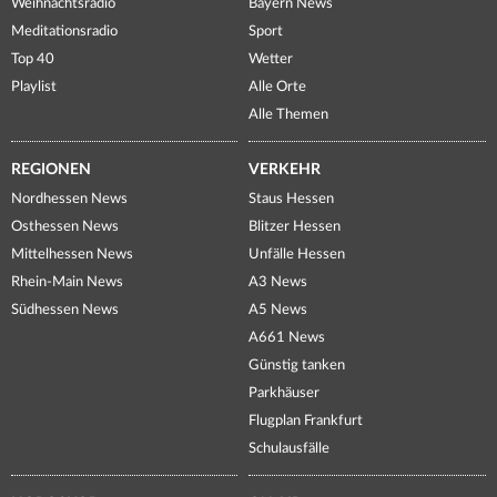
Weihnachtsradio
Bayern News
Meditationsradio
Sport
Top 40
Wetter
Playlist
Alle Orte
Alle Themen
REGIONEN
VERKEHR
Nordhessen News
Staus Hessen
Osthessen News
Blitzer Hessen
Mittelhessen News
Unfälle Hessen
Rhein-Main News
A3 News
Südhessen News
A5 News
A661 News
Günstig tanken
Parkhäuser
Flugplan Frankfurt
Schulausfälle