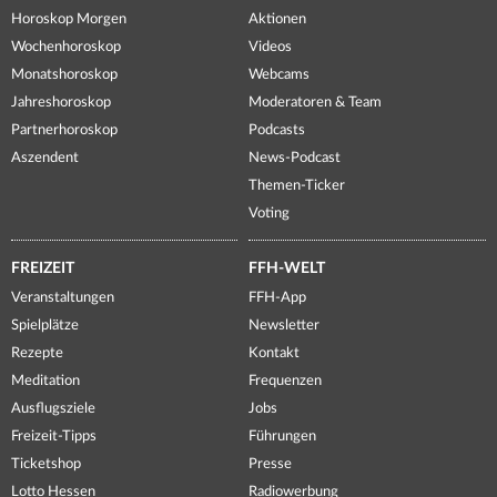
Horoskop Morgen
Aktionen
Wochenhoroskop
Videos
Monatshoroskop
Webcams
Jahreshoroskop
Moderatoren & Team
Partnerhoroskop
Podcasts
Aszendent
News-Podcast
Themen-Ticker
Voting
FREIZEIT
FFH-WELT
Veranstaltungen
FFH-App
Spielplätze
Newsletter
Rezepte
Kontakt
Meditation
Frequenzen
Ausflugsziele
Jobs
Freizeit-Tipps
Führungen
Ticketshop
Presse
Lotto Hessen
Radiowerbung