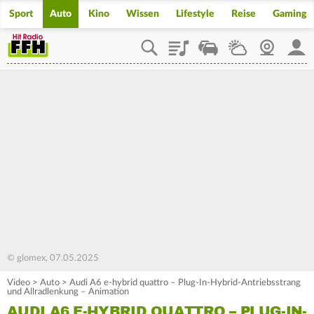
Sport
Auto
Kino
Wissen
Lifestyle
Reise
Gaming
Playlist
Staupilot
Wetter
Webcam
Mein
© glomex, 07.05.2025
Video
>
Auto
>
Audi A6 e-hybrid quattro – Plug-In-Hybrid-Antriebsstrang
und Allradlenkung – Animation
AUDI A6 E-HYBRID QUATTRO – PLUG-IN-