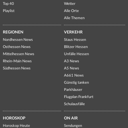
Top 40
Wetter
Playlist
Alle Orte
Alle Themen
REGIONEN
VERKEHR
Nordhessen News
Staus Hessen
Osthessen News
Blitzer Hessen
Mittelhessen News
Unfälle Hessen
Rhein-Main News
A3 News
Südhessen News
A5 News
A661 News
Günstig tanken
Parkhäuser
Flugplan Frankfurt
Schulausfälle
HOROSKOP
ON AIR
Horoskop Heute
Sendungen