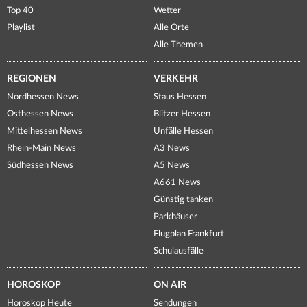
Top 40
Wetter
Playlist
Alle Orte
Alle Themen
REGIONEN
VERKEHR
Nordhessen News
Staus Hessen
Osthessen News
Blitzer Hessen
Mittelhessen News
Unfälle Hessen
Rhein-Main News
A3 News
Südhessen News
A5 News
A661 News
Günstig tanken
Parkhäuser
Flugplan Frankfurt
Schulausfälle
HOROSKOP
ON AIR
Horoskop Heute
Sendungen