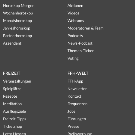
Horoskop Morgen
Aktionen
Wochenhoroskop
Videos
Monatshoroskop
Webcams
Jahreshoroskop
Moderatoren & Team
Partnerhoroskop
Podcasts
Aszendent
News-Podcast
Themen-Ticker
Voting
FREIZEIT
FFH-WELT
Veranstaltungen
FFH-App
Spielplätze
Newsletter
Rezepte
Kontakt
Meditation
Frequenzen
Ausflugsziele
Jobs
Freizeit-Tipps
Führungen
Ticketshop
Presse
Lotto Hessen
Radiowerbung