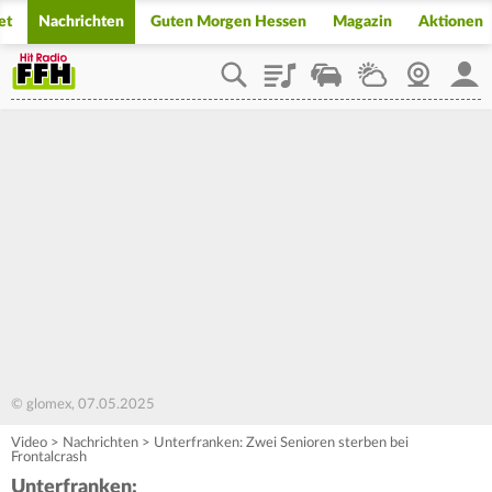
et
Nachrichten
Guten Morgen Hessen
Magazin
Aktionen
Playlist
Staupilot
Wetter
Webcam
Mein
© glomex, 07.05.2025
Video
>
Nachrichten
>
Unterfranken: Zwei Senioren sterben bei
Frontalcrash
Unterfranken: