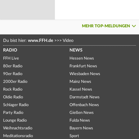
MEHR TOP-MELDUNGEN
Du bist hier:
www.FFH.de
>>>
Video
RADIO
NEWS
FFH Live
Hessen News
80er Radio
Frankfurt News
90er Radio
Wiesbaden News
2000er Radio
Mainz News
Rock Radio
Kassel News
Oldie Radio
Darmstadt News
Schlager Radio
Offenbach News
Party Radio
Gießen News
Lounge Radio
Fulda News
Weihnachtsradio
Bayern News
Meditationsradio
Sport