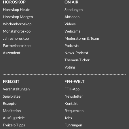
HOROSKOP
ON AIR
Horoskop Heute
Sendungen
Horoskop Morgen
Aktionen
Wochenhoroskop
Videos
Monatshoroskop
Webcams
Jahreshoroskop
Moderatoren & Team
Partnerhoroskop
Podcasts
Aszendent
News-Podcast
Themen-Ticker
Voting
FREIZEIT
FFH-WELT
Veranstaltungen
FFH-App
Spielplätze
Newsletter
Rezepte
Kontakt
Meditation
Frequenzen
Ausflugsziele
Jobs
Freizeit-Tipps
Führungen