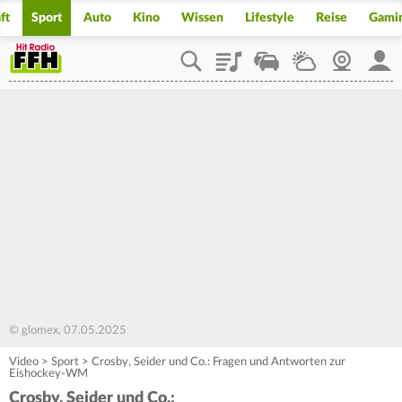
ft
Sport
Auto
Kino
Wissen
Lifestyle
Reise
Gami
Playlist
Staupilot
Wetter
Webcam
Mein
© glomex, 07.05.2025
Video
>
Sport
>
Crosby, Seider und Co.: Fragen und Antworten zur
Eishockey-WM
Crosby, Seider und Co.: