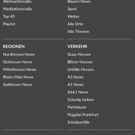
Weihnachtsradio
Bayern News
Meditationsradio
Sport
Top 40
Wetter
Playlist
Alle Orte
Alle Themen
REGIONEN
VERKEHR
Nordhessen News
Staus Hessen
Osthessen News
Blitzer Hessen
Mittelhessen News
Unfälle Hessen
Rhein-Main News
A3 News
Südhessen News
A5 News
A661 News
Günstig tanken
Parkhäuser
Flugplan Frankfurt
Schulausfälle