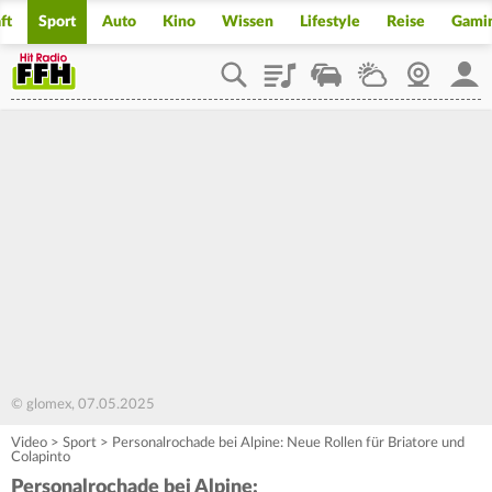
ft
Sport
Auto
Kino
Wissen
Lifestyle
Reise
Gami
Playlist
Staupilot
Wetter
Webcam
Mein
© glomex, 07.05.2025
Video
>
Sport
>
Personalrochade bei Alpine: Neue Rollen für Briatore und
Colapinto
Personalrochade bei Alpine: