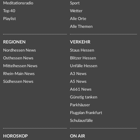
Meditationsradio
Sport
Top 40
Wetter
Playlist
Alle Orte
Alle Themen
REGIONEN
VERKEHR
Nordhessen News
Staus Hessen
Osthessen News
Blitzer Hessen
Mittelhessen News
Unfälle Hessen
Rhein-Main News
A3 News
Südhessen News
A5 News
A661 News
Günstig tanken
Parkhäuser
Flugplan Frankfurt
Schulausfälle
HOROSKOP
ON AIR