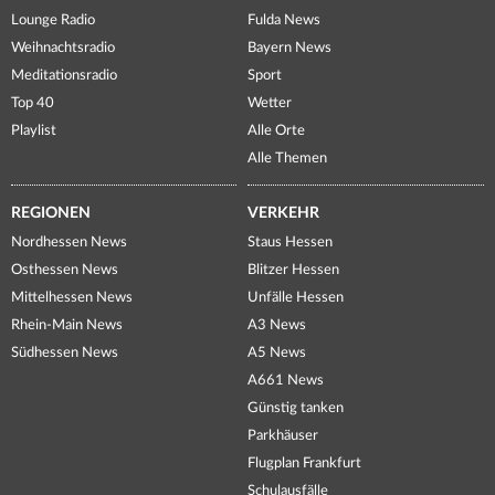
Lounge Radio
Fulda News
Weihnachtsradio
Bayern News
Meditationsradio
Sport
Top 40
Wetter
Playlist
Alle Orte
Alle Themen
REGIONEN
VERKEHR
Nordhessen News
Staus Hessen
Osthessen News
Blitzer Hessen
Mittelhessen News
Unfälle Hessen
Rhein-Main News
A3 News
Südhessen News
A5 News
A661 News
Günstig tanken
Parkhäuser
Flugplan Frankfurt
Schulausfälle