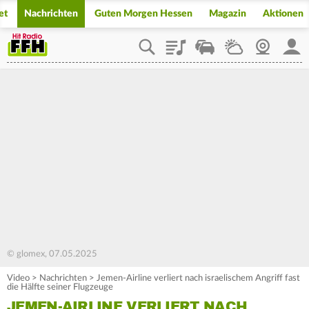
et
Nachrichten
Guten Morgen Hessen
Magazin
Aktionen
Playlist
Staupilot
Wetter
Webcam
Mein
© glomex, 07.05.2025
Video
>
Nachrichten
>
Jemen-Airline verliert nach israelischem Angriff fast
die Hälfte seiner Flugzeuge
JEMEN-AIRLINE VERLIERT NACH