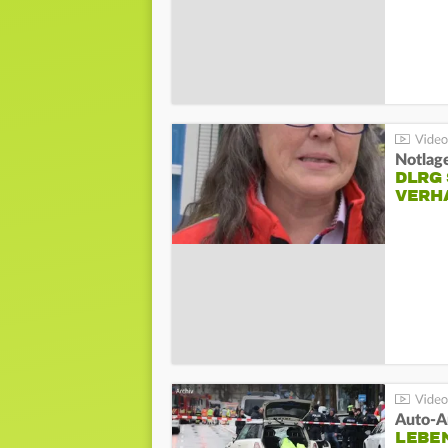
Notlag
DLRG 
VERH
LEBE