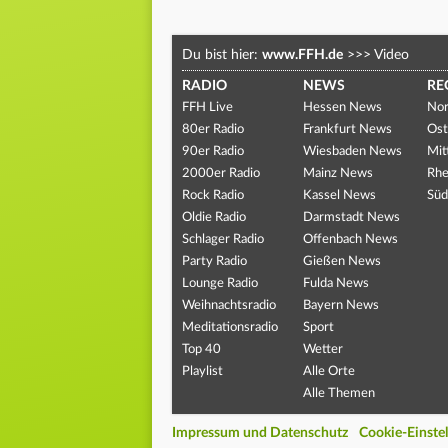
Du bist hier:
www.FFH.de
>>>
Video
RADIO
NEWS
RE
FFH Live
Hessen News
Nor
80er Radio
Frankfurt News
Ost
90er Radio
Wiesbaden News
Mit
2000er Radio
Mainz News
Rhe
Rock Radio
Kassel News
Süd
Oldie Radio
Darmstadt News
Schlager Radio
Offenbach News
Party Radio
Gießen News
Lounge Radio
Fulda News
Weihnachtsradio
Bayern News
Meditationsradio
Sport
Top 40
Wetter
Playlist
Alle Orte
Alle Themen
Impressum und Datenschutz
Cookie-Einste