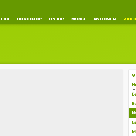
KEHR
HOROSKOP
ON AIR
MUSIK
AKTIONEN
VIDE
V
N
Be
B
N
G
M