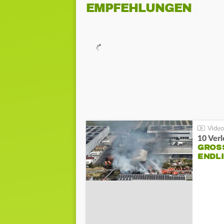
EMPFEHLUNGEN
10 Ver
GROSS
NDLI