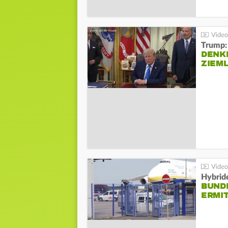
Trump:
DENKE
ZIEML
Hybrid
BUND
ERMI