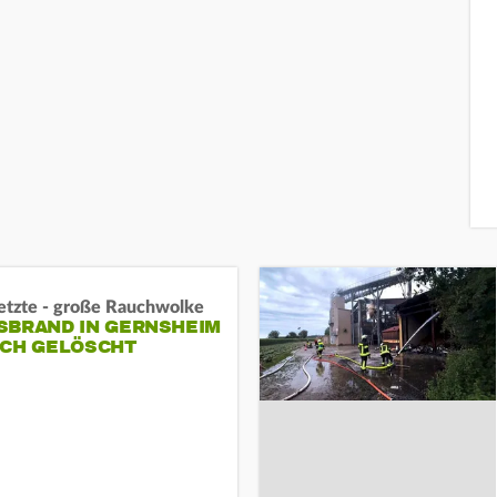
letzte - große Rauchwolke
BRAND IN GERNSHEIM E
CH GELÖSCHT