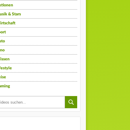
ktionen
sik & Stars
rtschaft
ort
uto
ino
issen
festyle
ise
aming