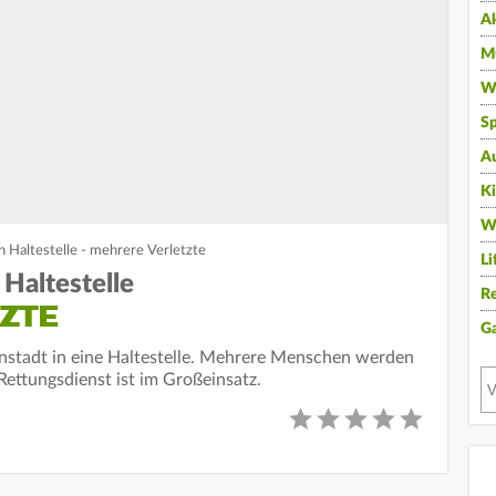
A
Mu
Wi
Sp
A
K
W
n Haltestelle - mehrere Verletzte
Li
Haltestelle
Re
ZTE
G
enstadt in eine Haltestelle. Mehrere Menschen werden
 Rettungsdienst ist im Großeinsatz.