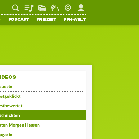
Playlist
Staupilot
Wetter
Webcam
Mein FFH
O
PODCAST
FREIZEIT
FFH-WELT
IDEOS
eueste
stgeklickt
estbewertet
achrichten
uten Morgen Hessen
agazin