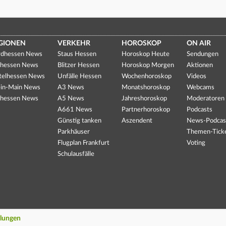
GIONEN
VERKEHR
HOROSKOP
ON AIR
dhessen News
Staus Hessen
Horoskop Heute
Sendungen
hessen News
Blitzer Hessen
Horoskop Morgen
Aktionen
telhessen News
Unfälle Hessen
Wochenhoroskop
Videos
in-Main News
A3 News
Monatshoroskop
Webcams
hessen News
A5 News
Jahreshoroskop
Moderatoren
A661 News
Partnerhoroskop
Podcasts
Günstig tanken
Aszendent
News-Podcas
Parkhäuser
Themen-Tick
Flugplan Frankfurt
Voting
Schulausfälle
llungen