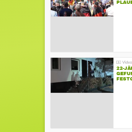
PLAU
GEGE
22-JÄ
GEFU
FEST