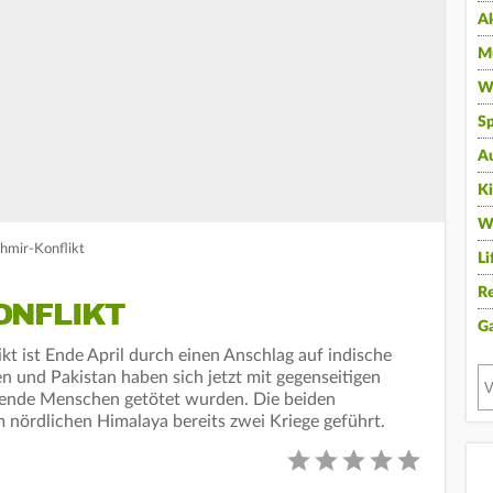
A
Mu
Wi
Sp
A
K
W
chmir-Konflikt
Li
Re
ONFLIKT
G
kt ist Ende April durch einen Anschlag auf indische
n und Pakistan haben sich jetzt mit gegenseitigen
zende Menschen getötet wurden. Die beiden
nördlichen Himalaya bereits zwei Kriege geführt.