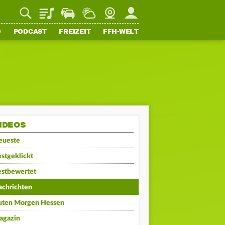
Playlist
Staupilot
Wetter
Webcam
Mein FFH
O
PODCAST
FREIZEIT
FFH-WELT
IDEOS
eueste
stgeklickt
estbewertet
achrichten
uten Morgen Hessen
agazin