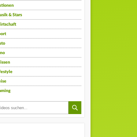
ktionen
sik & Stars
rtschaft
ort
uto
ino
issen
festyle
ise
aming