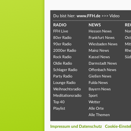
Du bist hier:
www.FFH.de
>>>
Video
RADIO
NEWS
RE
FFH Live
Hessen News
Nor
80er Radio
Frankfurt News
Ost
90er Radio
Wiesbaden News
Mit
2000er Radio
Mainz News
Rhe
Rock Radio
Kassel News
Süd
Oldie Radio
Darmstadt News
Schlager Radio
Offenbach News
Party Radio
Gießen News
Lounge Radio
Fulda News
Weihnachtsradio
Bayern News
Meditationsradio
Sport
Top 40
Wetter
Playlist
Alle Orte
Alle Themen
Impressum und Datenschutz
Cookie-Einste