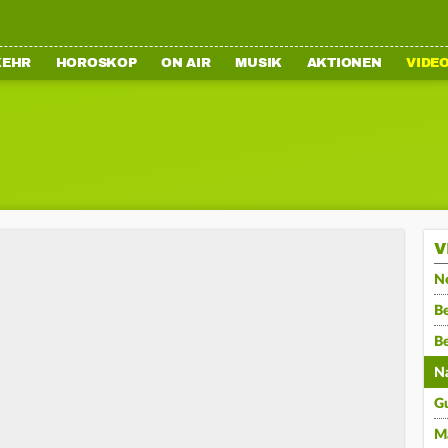
KEHR
HOROSKOP
ON AIR
MUSIK
AKTIONEN
VIDE
V
N
Be
B
N
G
M