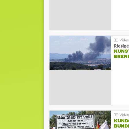
Riesige
KUNS
BREN
KUND
BUND