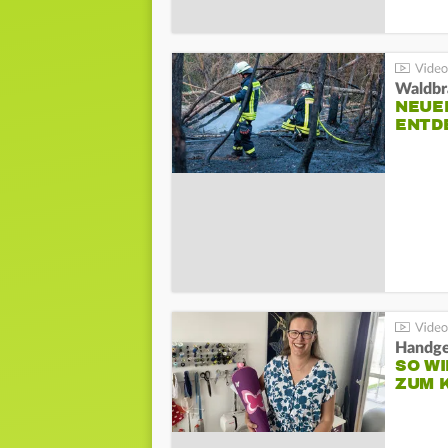
Waldbr
NEUE
ENTD
Handge
SO WI
ZUM 