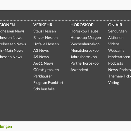
GIONEN
VERKEHR
HOROSKOP
ON AIR
dhessen News
Staus Hessen
Horoskop Heute
Sendungen
hessen News
Blitzer Hessen
Horoskop Morgen
Aktionen
telhessen News
Unfälle Hessen
Wochenhoroskop
Videos
in-Main News
A3 News
Monatshoroskop
Webcams
hessen News
A5 News
Jahreshoroskop
Moderatoren
A661 News
Partnerhoroskop
Podcasts
Günstig tanken
Aszendent
News-Podcas
Parkhäuser
Themen-Tick
Flugplan Frankfurt
Voting
Schulausfälle
llungen