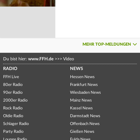
MEHR TOP-MELDUNGEN
Du bist hier:
www.FFH.de
>>>
Video
RADIO
NEWS
FFH Live
Hessen News
80er Radio
Frankfurt News
90er Radio
Wiesbaden News
2000er Radio
Mainz News
Rock Radio
Kassel News
Oldie Radio
Darmstadt News
Schlager Radio
Offenbach News
Party Radio
Gießen News
Lounge Radio
Fulda News