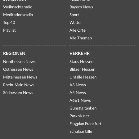
Weihnachtsradio
Bayern News
Meditationsradio
Sport
Top 40
Wetter
Playlist
Alle Orte
Alle Themen
REGIONEN
VERKEHR
Nordhessen News
Staus Hessen
Osthessen News
Blitzer Hessen
Mittelhessen News
Unfälle Hessen
Rhein-Main News
A3 News
Südhessen News
A5 News
A661 News
Günstig tanken
Parkhäuser
Flugplan Frankfurt
Schulausfälle