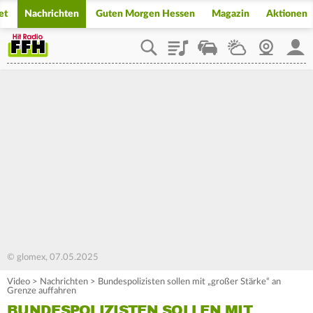
et
Nachrichten
Guten Morgen Hessen
Magazin
Aktionen
Playlist
Staupilot
Wetter
Webcam
Mein
© glomex, 07.05.2025
Video
>
Nachrichten
>
Bundespolizisten sollen mit „großer Stärke“ an
Grenze auffahren
BUNDESPOLIZISTEN SOLLEN MIT