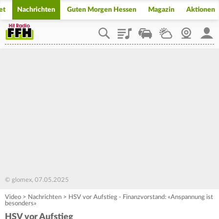
et
Nachrichten
Guten Morgen Hessen
Magazin
Aktionen
Playlist
Staupilot
Wetter
Webcam
Mein
© glomex, 07.05.2025
Video
>
Nachrichten
>
HSV vor Aufstieg - Finanzvorstand: «Anspannung ist
besonders»
HSV vor Aufstieg