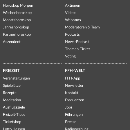
Horoskop Morgen
Aktionen
Wochenhoroskop
Videos
Monatshoroskop
Webcams
Jahreshoroskop
Moderatoren & Team
Partnerhoroskop
Podcasts
Aszendent
News-Podcast
Themen-Ticker
Voting
FREIZEIT
FFH-WELT
Veranstaltungen
FFH-App
Spielplätze
Newsletter
Rezepte
Kontakt
Meditation
Frequenzen
Ausflugsziele
Jobs
Freizeit-Tipps
Führungen
Ticketshop
Presse
Lotto Hessen
Radiowerbung