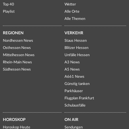
Top 40
Wetter
Playlist
Alle Orte
Alle Themen
REGIONEN
VERKEHR
Nordhessen News
Staus Hessen
Osthessen News
Blitzer Hessen
Mittelhessen News
Unfälle Hessen
Rhein-Main News
A3 News
Südhessen News
A5 News
A661 News
Günstig tanken
Parkhäuser
Flugplan Frankfurt
Schulausfälle
HOROSKOP
ON AIR
Horoskop Heute
Sendungen