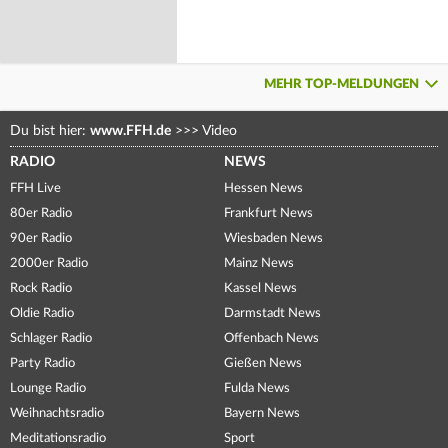
MEHR TOP-MELDUNGEN
Du bist hier:
www.FFH.de
>>>
Video
RADIO
NEWS
FFH Live
Hessen News
80er Radio
Frankfurt News
90er Radio
Wiesbaden News
2000er Radio
Mainz News
Rock Radio
Kassel News
Oldie Radio
Darmstadt News
Schlager Radio
Offenbach News
Party Radio
Gießen News
Lounge Radio
Fulda News
Weihnachtsradio
Bayern News
Meditationsradio
Sport