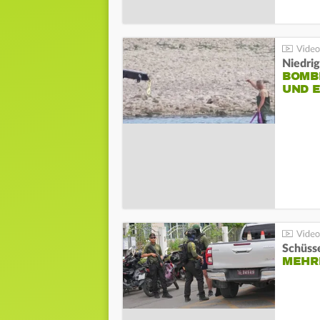
Niedri
BOMB
UND 
Schüsse
MEHRE