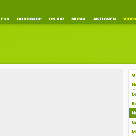
KEHR
HOROSKOP
ON AIR
MUSIK
AKTIONEN
VIDE
V
N
Be
B
N
G
M