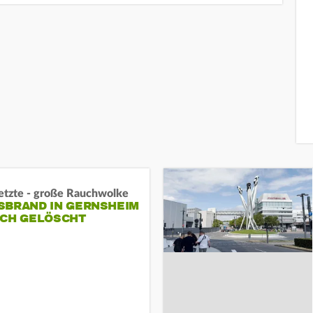
letzte - große Rauchwolke
BRAND IN GERNSHEIM E
CH GELÖSCHT