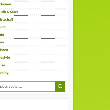
ktionen
sik & Stars
rtschaft
ort
uto
ino
issen
festyle
ise
aming