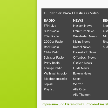
Du bist hier:
www.FFH.de
>>>
Video
RADIO
NEWS
RE
FFH Live
Hessen News
Nor
80er Radio
Frankfurt News
Ost
90er Radio
Wiesbaden News
Mit
2000er Radio
Mainz News
Rhe
Rock Radio
Kassel News
Süd
Oldie Radio
Darmstadt News
Schlager Radio
Offenbach News
Party Radio
Gießen News
Lounge Radio
Fulda News
Weihnachtsradio
Bayern News
Meditationsradio
Sport
Top 40
Wetter
Playlist
Alle Orte
Alle Themen
Impressum und Datenschutz
Cookie-Einste