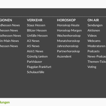
GIONEN
VERKEHR
HOROSKOP
ON AIR
dhessen News
Staus Hessen
Horoskop Heute
Sendungen
hessen News
Blitzer Hessen
Horoskop Morgen
Aktionen
telhessen News
Unfälle Hessen
Wochenhoroskop
Videos
in-Main News
A3 News
Monatshoroskop
Webcams
hessen News
A5 News
Jahreshoroskop
Moderatoren
A661 News
Partnerhoroskop
Podcasts
Günstig tanken
Aszendent
News-Podcas
Parkhäuser
Themen-Tick
Flugplan Frankfurt
Voting
Schulausfälle
llungen