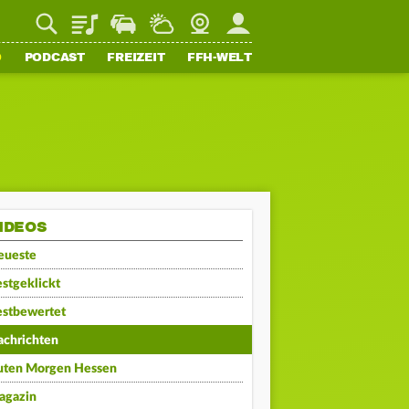
Playlist
Staupilot
Wetter
Webcam
Mein FFH
O
PODCAST
FREIZEIT
FFH-WELT
IDEOS
eueste
stgeklickt
estbewertet
achrichten
uten Morgen Hessen
agazin