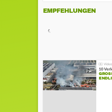
EMPFEHLUNGEN
10 Ver
GROSS
NDLI