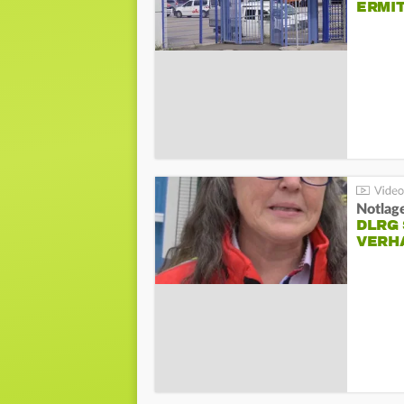
ERMI
Notlag
DLRG 
VERH