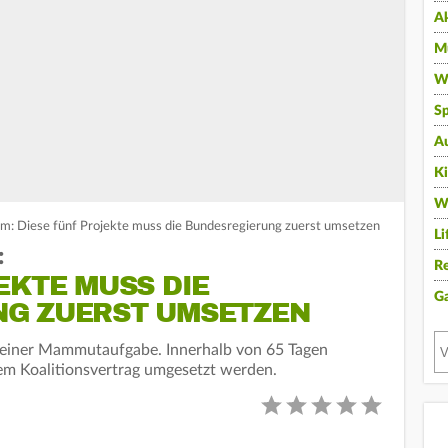
A
Mu
Wi
Sp
A
K
W
: Diese fünf Projekte muss die Bundesregierung zuerst umsetzen
Li
:
Re
EKTE MUSS DIE
G
G ZUERST UMSETZEN
 einer Mammutaufgabe. Innerhalb von 65 Tagen
em Koalitionsvertrag umgesetzt werden.