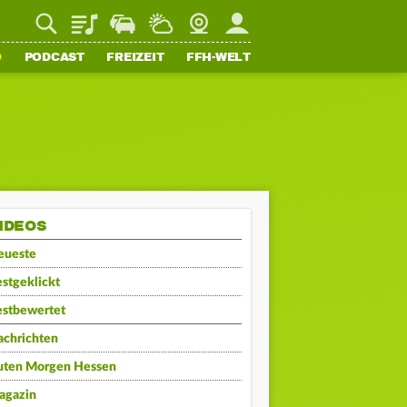
Playlist
Staupilot
Wetter
Webcam
Mein FFH
O
PODCAST
FREIZEIT
FFH-WELT
IDEOS
eueste
stgeklickt
estbewertet
achrichten
uten Morgen Hessen
agazin