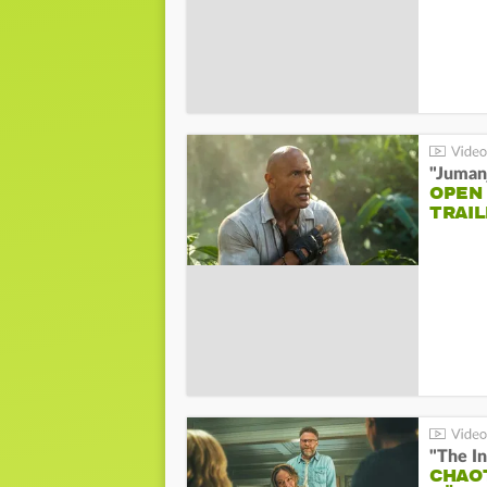
"Jumanj
OPEN
TRAIL
"The In
CHAO