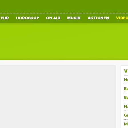
KEHR
HOROSKOP
ON AIR
MUSIK
AKTIONEN
VIDE
V
N
Be
B
N
G
M