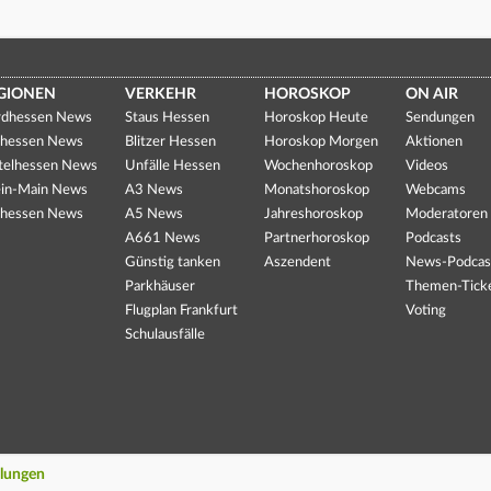
GIONEN
VERKEHR
HOROSKOP
ON AIR
dhessen News
Staus Hessen
Horoskop Heute
Sendungen
hessen News
Blitzer Hessen
Horoskop Morgen
Aktionen
telhessen News
Unfälle Hessen
Wochenhoroskop
Videos
in-Main News
A3 News
Monatshoroskop
Webcams
hessen News
A5 News
Jahreshoroskop
Moderatoren
A661 News
Partnerhoroskop
Podcasts
Günstig tanken
Aszendent
News-Podcas
Parkhäuser
Themen-Tick
Flugplan Frankfurt
Voting
Schulausfälle
llungen