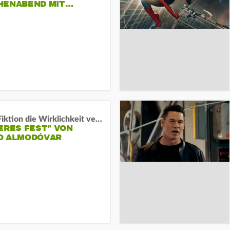
HENABEND MIT…
Wenn Fiktion die Wirklichkeit verschiebt:
ERES FEST" VON
O ALMODÓVAR