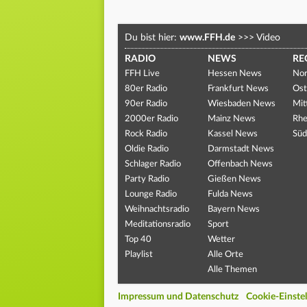
Du bist hier:
www.FFH.de
>>>
Video
RADIO
NEWS
RE
FFH Live
Hessen News
Nor
80er Radio
Frankfurt News
Ost
90er Radio
Wiesbaden News
Mit
2000er Radio
Mainz News
Rhe
Rock Radio
Kassel News
Süd
Oldie Radio
Darmstadt News
Schlager Radio
Offenbach News
Party Radio
Gießen News
Lounge Radio
Fulda News
Weihnachtsradio
Bayern News
Meditationsradio
Sport
Top 40
Wetter
Playlist
Alle Orte
Alle Themen
Impressum und Datenschutz
Cookie-Einste