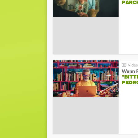
PÄRC
"BITT
PEDR