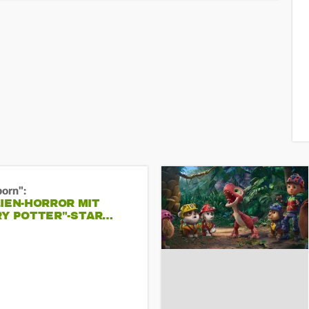
born":
IEN-HORROR MIT
RY POTTER"-STAR…