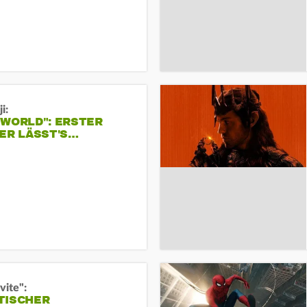
i:
 WORLD": ERSTER
ER LÄSST'S…
vite":
TISCHER