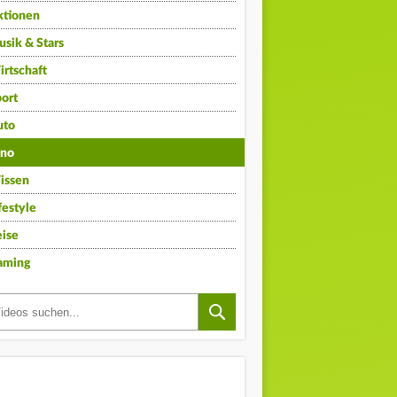
ktionen
sik & Stars
rtschaft
ort
uto
ino
issen
festyle
ise
aming