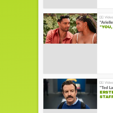
"YOU,
"Ted La
ERST
STAF