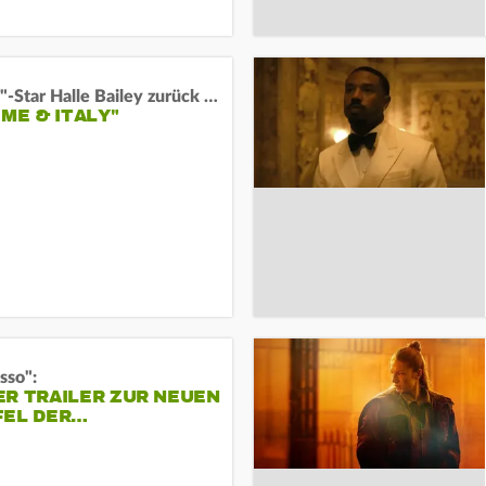
"Arielle"-Star Halle Bailey zurück auf der Leinwand:
 ME & ITALY"
sso":
ER TRAILER ZUR NEUEN
FEL DER…