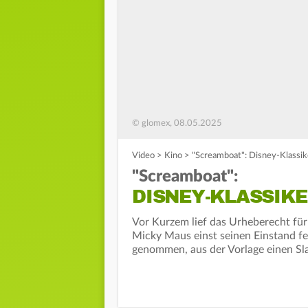
© glomex, 08.05.2025
Video
>
Kino
>
"Screamboat": Disney-Klassik
"Screamboat":
DISNEY-KLASSIK
Vor Kurzem lief das Urheberecht für
Micky Maus einst seinen Einstand fe
genommen, aus der Vorlage einen S