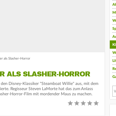
A
Mu
Wi
Sp
A
K
W
er als Slasher-Horror
Li
Re
ER ALS SLASHER-HORROR
G
 den Disney-Klassiker "Steamboat Willie" aus, mit dem
ierte. Regisseur Steven LaMorte hat das zum Anlass
lasher-Horror-Film mit mordender Maus zu machen.