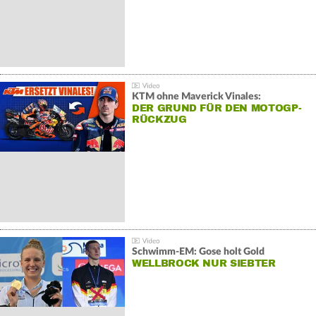
KTM ohne Maverick Vinales:
DER GRUND FÜR DEN MOTOGP-
RÜCKZUG
Schwimm-EM: Gose holt Gold
WELLBROCK NUR SIEBTER