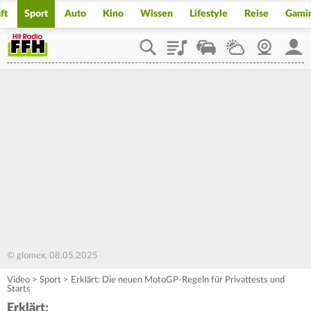
ft
Sport
Auto
Kino
Wissen
Lifestyle
Reise
Gami
Playlist
Staupilot
Wetter
Webcam
Mein
© glomex, 08.05.2025
Video
>
Sport
>
Erklärt: Die neuen MotoGP-Regeln für Privattests und
Starts
Erklärt: