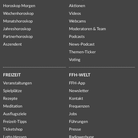
Horoskop Morgen
Aktionen
Wochenhoroskop
Videos
Monatshoroskop
Webcams
Jahreshoroskop
Moderatoren & Team
Partnerhoroskop
Podcasts
Aszendent
News-Podcast
Themen-Ticker
Voting
FREIZEIT
FFH-WELT
Veranstaltungen
FFH-App
Spielplätze
Newsletter
Rezepte
Kontakt
Meditation
Frequenzen
Ausflugsziele
Jobs
Freizeit-Tipps
Führungen
Ticketshop
Presse
Lotto Hessen
Radiowerbung