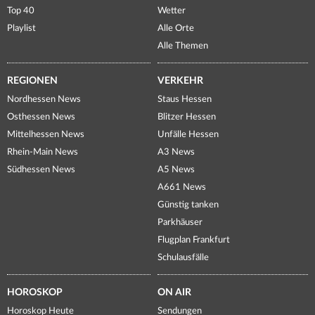
Top 40
Wetter
Playlist
Alle Orte
Alle Themen
REGIONEN
VERKEHR
Nordhessen News
Staus Hessen
Osthessen News
Blitzer Hessen
Mittelhessen News
Unfälle Hessen
Rhein-Main News
A3 News
Südhessen News
A5 News
A661 News
Günstig tanken
Parkhäuser
Flugplan Frankfurt
Schulausfälle
HOROSKOP
ON AIR
Horoskop Heute
Sendungen