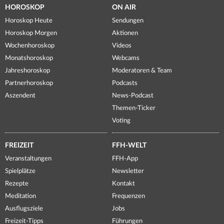
HOROSKOP
ON AIR
Horoskop Heute
Sendungen
Horoskop Morgen
Aktionen
Wochenhoroskop
Videos
Monatshoroskop
Webcams
Jahreshoroskop
Moderatoren & Team
Partnerhoroskop
Podcasts
Aszendent
News-Podcast
Themen-Ticker
Voting
FREIZEIT
FFH-WELT
Veranstaltungen
FFH-App
Spielplätze
Newsletter
Rezepte
Kontakt
Meditation
Frequenzen
Ausflugsziele
Jobs
Freizeit-Tipps
Führungen