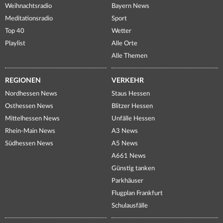
Weihnachtsradio
Bayern News
Meditationsradio
Sport
Top 40
Wetter
Playlist
Alle Orte
Alle Themen
REGIONEN
VERKEHR
Nordhessen News
Staus Hessen
Osthessen News
Blitzer Hessen
Mittelhessen News
Unfälle Hessen
Rhein-Main News
A3 News
Südhessen News
A5 News
A661 News
Günstig tanken
Parkhäuser
Flugplan Frankfurt
Schulausfälle