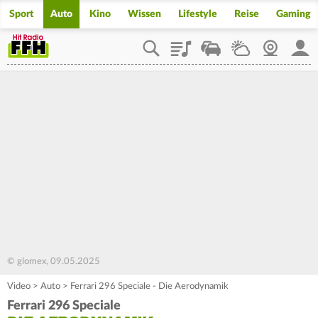
Sport
Auto
Kino
Wissen
Lifestyle
Reise
Gaming
Playlist
Staupilot
Wetter
Webcam
Mein
© glomex, 09.05.2025
Video
>
Auto
>
Ferrari 296 Speciale - Die Aerodynamik
Ferrari 296 Speciale