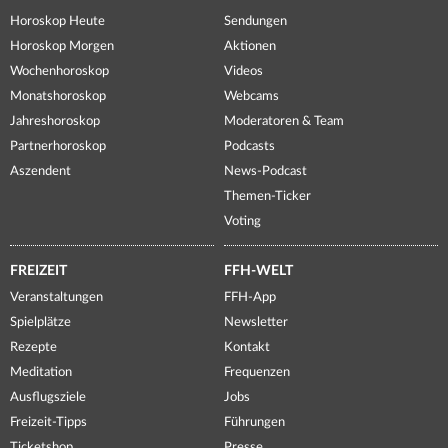
Horoskop Heute
Sendungen
Horoskop Morgen
Aktionen
Wochenhoroskop
Videos
Monatshoroskop
Webcams
Jahreshoroskop
Moderatoren & Team
Partnerhoroskop
Podcasts
Aszendent
News-Podcast
Themen-Ticker
Voting
FREIZEIT
FFH-WELT
Veranstaltungen
FFH-App
Spielplätze
Newsletter
Rezepte
Kontakt
Meditation
Frequenzen
Ausflugsziele
Jobs
Freizeit-Tipps
Führungen
Ticketshop
Presse