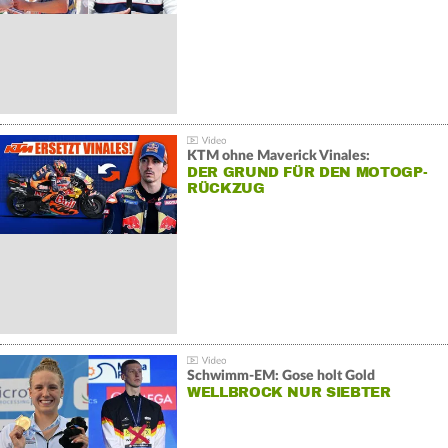
KTM ohne Maverick Vinales:
DER GRUND FÜR DEN MOTOGP-
RÜCKZUG
Schwimm-EM: Gose holt Gold
WELLBROCK NUR SIEBTER