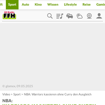
ft
Sport
Auto
Kino
Wissen
Lifestyle
Reise
Gami
Playlist
Staupilot
Wetter
Webcam
Mein
© glomex, 09.05.2025
Video
>
Sport
>
NBA: Warriors kassieren ohne Curry den Ausgleich
NBA: