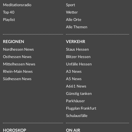
Meditationsradio
Sport
Top 40
Wetter
Playlist
Alle Orte
Alle Themen
REGIONEN
VERKEHR
Nordhessen News
Staus Hessen
Osthessen News
Blitzer Hessen
Mittelhessen News
Unfälle Hessen
Rhein-Main News
A3 News
Südhessen News
A5 News
A661 News
Günstig tanken
Parkhäuser
Flugplan Frankfurt
Schulausfälle
HOROSKOP
ON AIR