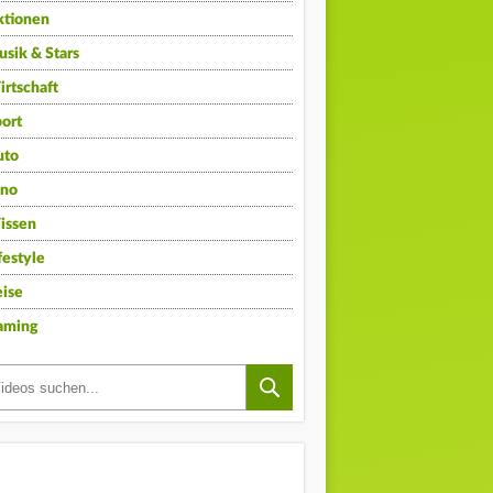
ktionen
sik & Stars
rtschaft
ort
uto
ino
issen
festyle
ise
aming