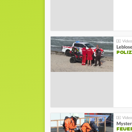
Leblos
POLIZ
Mysteri
FEUE