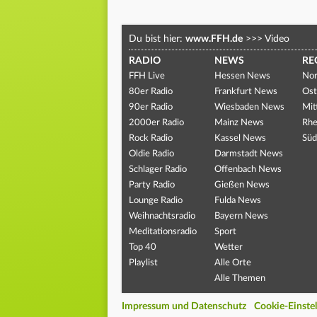
Du bist hier:
www.FFH.de
>>>
Video
RADIO
NEWS
RE
FFH Live
Hessen News
Nor
80er Radio
Frankfurt News
Ost
90er Radio
Wiesbaden News
Mit
2000er Radio
Mainz News
Rhe
Rock Radio
Kassel News
Süd
Oldie Radio
Darmstadt News
Schlager Radio
Offenbach News
Party Radio
Gießen News
Lounge Radio
Fulda News
Weihnachtsradio
Bayern News
Meditationsradio
Sport
Top 40
Wetter
Playlist
Alle Orte
Alle Themen
Impressum und Datenschutz
Cookie-Einste