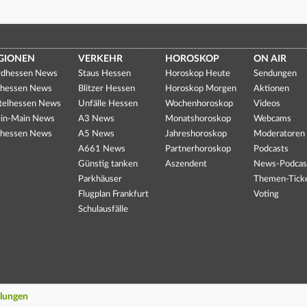
GIONEN
VERKEHR
HOROSKOP
ON AIR
dhessen News
Staus Hessen
Horoskop Heute
Sendungen
hessen News
Blitzer Hessen
Horoskop Morgen
Aktionen
telhessen News
Unfälle Hessen
Wochenhoroskop
Videos
in-Main News
A3 News
Monatshoroskop
Webcams
hessen News
A5 News
Jahreshoroskop
Moderatoren
A661 News
Partnerhoroskop
Podcasts
Günstig tanken
Aszendent
News-Podcas
Parkhäuser
Themen-Tick
Flugplan Frankfurt
Voting
Schulausfälle
llungen