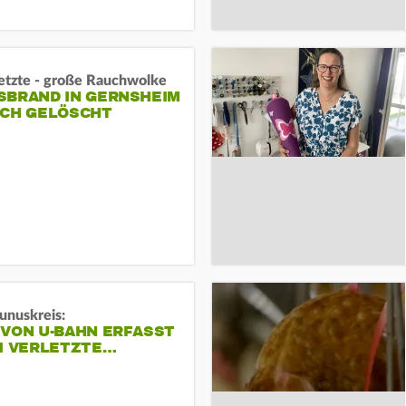
letzte - große Rauchwolke
BRAND IN GERNSHEIM E
CH GELÖSCHT
unuskreis:
 VON U-BAHN ERFASST
EI VERLETZTE…