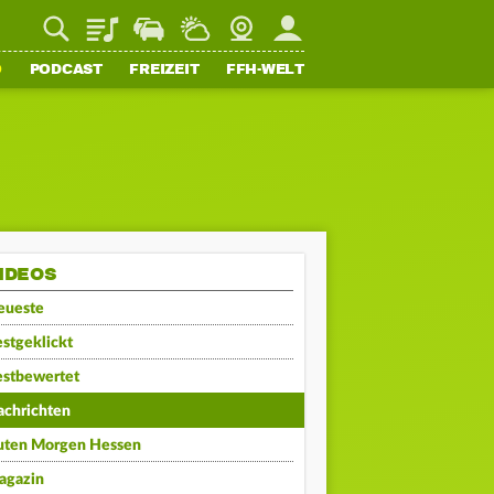
Playlist
Staupilot
Wetter
Webcam
Mein FFH
O
PODCAST
FREIZEIT
FFH-WELT
IDEOS
eueste
stgeklickt
estbewertet
achrichten
uten Morgen Hessen
agazin