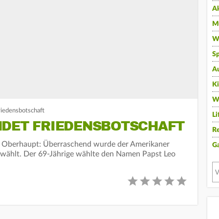
A
Mu
Wi
Sp
A
K
W
riedensbotschaft
Li
NDET FRIEDENSBOTSCHAFT
Re
es Oberhaupt: Überraschend wurde der Amerikaner
G
ewählt. Der 69-Jährige wählte den Namen Papst Leo