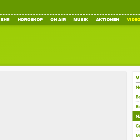
KEHR
HOROSKOP
ON AIR
MUSIK
AKTIONEN
VIDE
V
N
Be
B
N
G
M