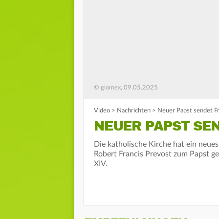
© glomex, 09.05.2025
Video
>
Nachrichten
>
Neuer Papst sendet F
NEUER PAPST SE
Die katholische Kirche hat ein neu
Robert Francis Prevost zum Papst g
XIV.