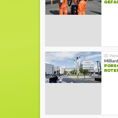
GEFA
Millia
PORSC
ROTE