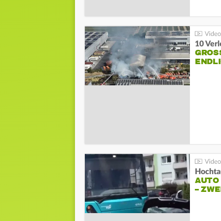
10 Ver
GROSS
NDLI
Hochta
AUTO
– ZW