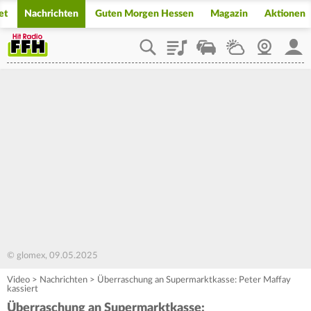
et
Nachrichten
Guten Morgen Hessen
Magazin
Aktionen
Playlist
Staupilot
Wetter
Webcam
Mein
© glomex, 09.05.2025
Video
>
Nachrichten
>
Überraschung an Supermarktkasse: Peter Maffay
kassiert
Überraschung an Supermarktkasse: