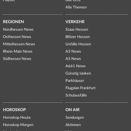
Playlist
Alle Orte
Alle Themen
REGIONEN
VERKEHR
Nordhessen News
Staus Hessen
Osthessen News
Blitzer Hessen
Mittelhessen News
Unfälle Hessen
Rhein-Main News
A3 News
Südhessen News
A5 News
A661 News
Günstig tanken
Parkhäuser
Flugplan Frankfurt
Schulausfälle
HOROSKOP
ON AIR
Horoskop Heute
Sendungen
Horoskop Morgen
Aktionen