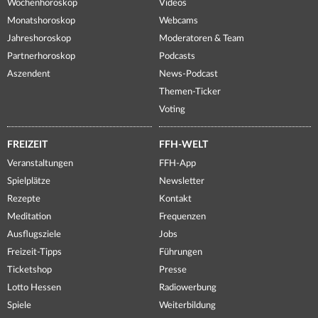
Wochenhoroskop
Videos
Monatshoroskop
Webcams
Jahreshoroskop
Moderatoren & Team
Partnerhoroskop
Podcasts
Aszendent
News-Podcast
Themen-Ticker
Voting
FREIZEIT
FFH-WELT
Veranstaltungen
FFH-App
Spielplätze
Newsletter
Rezepte
Kontakt
Meditation
Frequenzen
Ausflugsziele
Jobs
Freizeit-Tipps
Führungen
Ticketshop
Presse
Lotto Hessen
Radiowerbung
Spiele
Weiterbildung