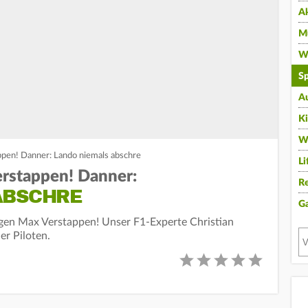
A
Mu
Wi
Sp
A
K
W
ppen! Danner: Lando niemals abschre
Li
erstappen! Danner:
Re
ABSCHRE
G
egen Max Verstappen! Unser F1-Experte Christian
er Piloten.