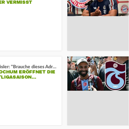
ER VERMISST
Uwe Rösler: "Brauche dieses Adrenalin"
BOCHUM ERÖFFNET DIE
TLIGASAISON…