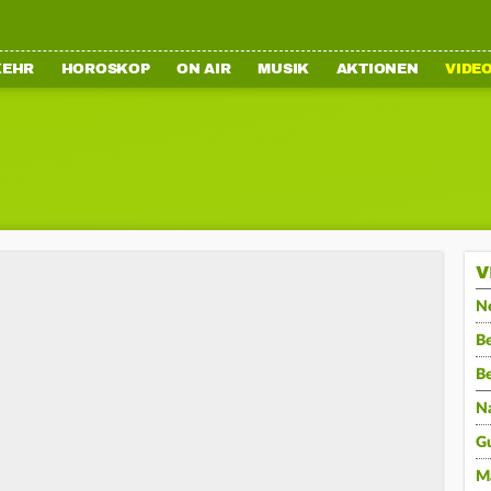
KEHR
HOROSKOP
ON AIR
MUSIK
AKTIONEN
VIDE
V
N
Be
B
N
G
M