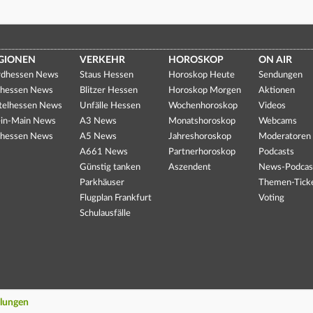
GIONEN
VERKEHR
HOROSKOP
ON AIR
dhessen News
Staus Hessen
Horoskop Heute
Sendungen
hessen News
Blitzer Hessen
Horoskop Morgen
Aktionen
telhessen News
Unfälle Hessen
Wochenhoroskop
Videos
in-Main News
A3 News
Monatshoroskop
Webcams
hessen News
A5 News
Jahreshoroskop
Moderatoren
A661 News
Partnerhoroskop
Podcasts
Günstig tanken
Aszendent
News-Podcas
Parkhäuser
Themen-Tick
Flugplan Frankfurt
Voting
Schulausfälle
llungen