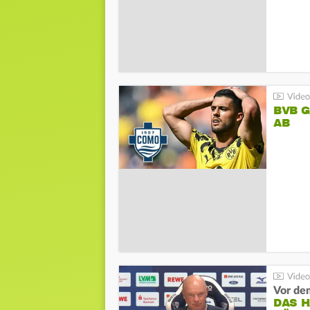
BVB 
AB
DAS 