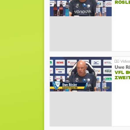
RÖSL
VFL 
ZWEI