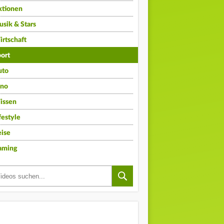
ktionen
sik & Stars
rtschaft
ort
uto
ino
issen
festyle
ise
aming