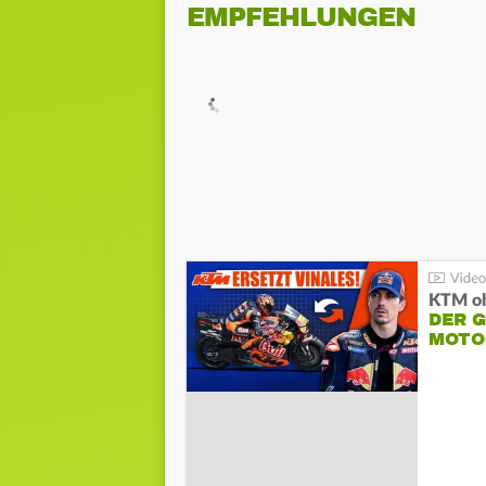
EMPFEHLUNGEN
KTM oh
DER 
MOTO