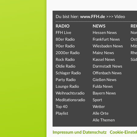
Du bist hier:
www.FFH.de
>>>
Video
RADIO
NEWS
RE
FFH Live
Hessen News
Nor
80er Radio
Frankfurt News
Ost
90er Radio
Wiesbaden News
Mit
2000er Radio
Mainz News
Rhe
Rock Radio
Kassel News
Süd
Oldie Radio
Darmstadt News
Schlager Radio
Offenbach News
Party Radio
Gießen News
Lounge Radio
Fulda News
Weihnachtsradio
Bayern News
Meditationsradio
Sport
Top 40
Wetter
Playlist
Alle Orte
Alle Themen
Impressum und Datenschutz
Cookie-Einste