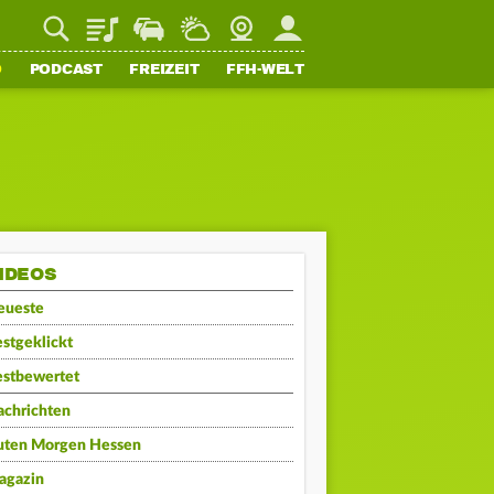
Playlist
Staupilot
Wetter
Webcam
Mein FFH
O
PODCAST
FREIZEIT
FFH-WELT
IDEOS
eueste
stgeklickt
estbewertet
achrichten
uten Morgen Hessen
agazin