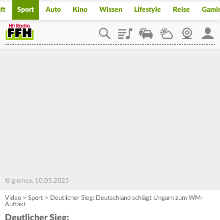
ft
Sport
Auto
Kino
Wissen
Lifestyle
Reise
Gami
Playlist
Staupilot
Wetter
Webcam
Mein
© glomex, 10.05.2025
Video
>
Sport
>
Deutlicher Sieg: Deutschland schlägt Ungarn zum WM-
Auftakt
Deutlicher Sieg: