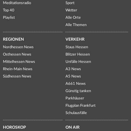
Meditationsradio
Sport
Top 40
Wetter
Playlist
Alle Orte
Alle Themen
REGIONEN
VERKEHR
Nordhessen News
Staus Hessen
Osthessen News
Blitzer Hessen
Mittelhessen News
Unfälle Hessen
Rhein-Main News
A3 News
Südhessen News
A5 News
A661 News
Günstig tanken
Parkhäuser
Flugplan Frankfurt
Schulausfälle
HOROSKOP
ON AIR