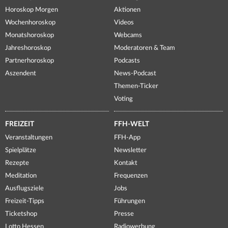
Horoskop Morgen
Aktionen
Wochenhoroskop
Videos
Monatshoroskop
Webcams
Jahreshoroskop
Moderatoren & Team
Partnerhoroskop
Podcasts
Aszendent
News-Podcast
Themen-Ticker
Voting
FREIZEIT
FFH-WELT
Veranstaltungen
FFH-App
Spielplätze
Newsletter
Rezepte
Kontakt
Meditation
Frequenzen
Ausflugsziele
Jobs
Freizeit-Tipps
Führungen
Ticketshop
Presse
Lotto Hessen
Radiowerbung