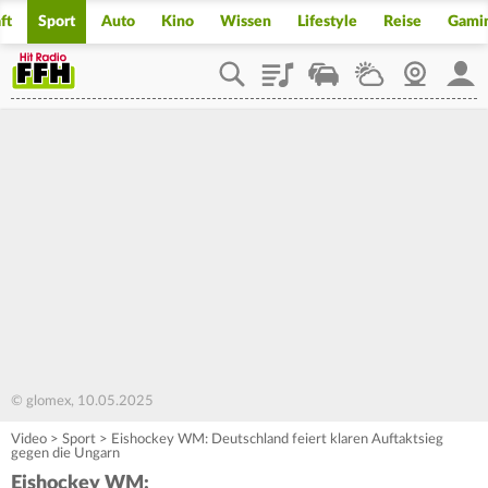
ft
Sport
Auto
Kino
Wissen
Lifestyle
Reise
Gami
Playlist
Staupilot
Wetter
Webcam
Mein
© glomex, 10.05.2025
Video
>
Sport
>
Eishockey WM: Deutschland feiert klaren Auftaktsieg
gegen die Ungarn
Eishockey WM: