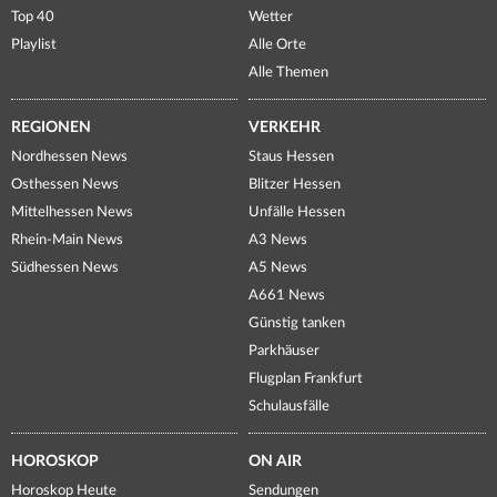
Top 40
Wetter
Playlist
Alle Orte
Alle Themen
REGIONEN
VERKEHR
Nordhessen News
Staus Hessen
Osthessen News
Blitzer Hessen
Mittelhessen News
Unfälle Hessen
Rhein-Main News
A3 News
Südhessen News
A5 News
A661 News
Günstig tanken
Parkhäuser
Flugplan Frankfurt
Schulausfälle
HOROSKOP
ON AIR
Horoskop Heute
Sendungen