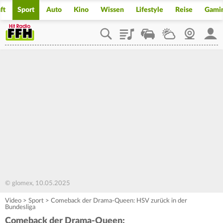
ft
Sport
Auto
Kino
Wissen
Lifestyle
Reise
Gami
Playlist
Staupilot
Wetter
Webcam
Mein
© glomex, 10.05.2025
Video
>
Sport
>
Comeback der Drama-Queen: HSV zurück in der
Bundesliga
Comeback der Drama-Queen: