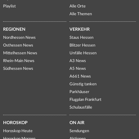
Playlist
Alle Orte
Alle Themen
REGIONEN
VERKEHR
Nordhessen News
Staus Hessen
Osthessen News
Blitzer Hessen
Mittelhessen News
Unfälle Hessen
Rhein-Main News
A3 News
Südhessen News
A5 News
A661 News
Günstig tanken
Parkhäuser
Flugplan Frankfurt
Schulausfälle
HOROSKOP
ON AIR
Horoskop Heute
Sendungen
Horoskop Morgen
Aktionen