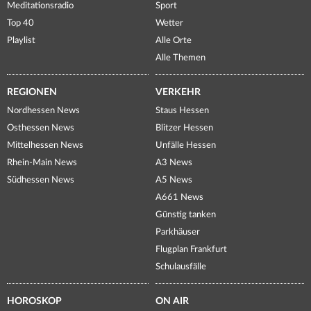
Meditationsradio
Sport
Top 40
Wetter
Playlist
Alle Orte
Alle Themen
REGIONEN
VERKEHR
Nordhessen News
Staus Hessen
Osthessen News
Blitzer Hessen
Mittelhessen News
Unfälle Hessen
Rhein-Main News
A3 News
Südhessen News
A5 News
A661 News
Günstig tanken
Parkhäuser
Flugplan Frankfurt
Schulausfälle
HOROSKOP
ON AIR