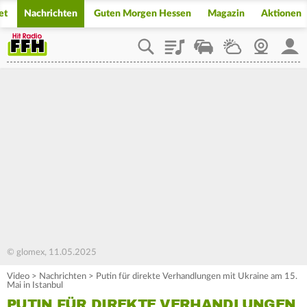
et
Nachrichten
Guten Morgen Hessen
Magazin
Aktionen
Playlist
Staupilot
Wetter
Webcam
Mein
© glomex, 11.05.2025
Video
>
Nachrichten
>
Putin für direkte Verhandlungen mit Ukraine am 15.
Mai in Istanbul
PUTIN FÜR DIREKTE VERHANDLUNGEN