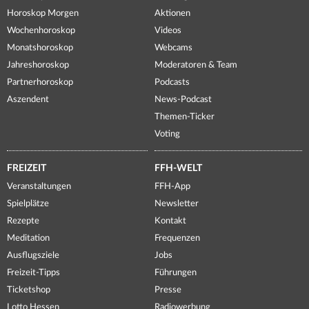
Horoskop Morgen
Aktionen
Wochenhoroskop
Videos
Monatshoroskop
Webcams
Jahreshoroskop
Moderatoren & Team
Partnerhoroskop
Podcasts
Aszendent
News-Podcast
Themen-Ticker
Voting
FREIZEIT
FFH-WELT
Veranstaltungen
FFH-App
Spielplätze
Newsletter
Rezepte
Kontakt
Meditation
Frequenzen
Ausflugsziele
Jobs
Freizeit-Tipps
Führungen
Ticketshop
Presse
Lotto Hessen
Radiowerbung