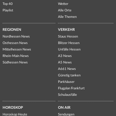
Top 40
Wetter
Playlist
Alle Orte
Alle Themen
REGIONEN
VERKEHR
Nordhessen News
Staus Hessen
Osthessen News
Blitzer Hessen
Mittelhessen News
Unfälle Hessen
Rhein-Main News
A3 News
Südhessen News
A5 News
A661 News
Günstig tanken
Parkhäuser
Flugplan Frankfurt
Schulausfälle
HOROSKOP
ON AIR
Horoskop Heute
Sendungen