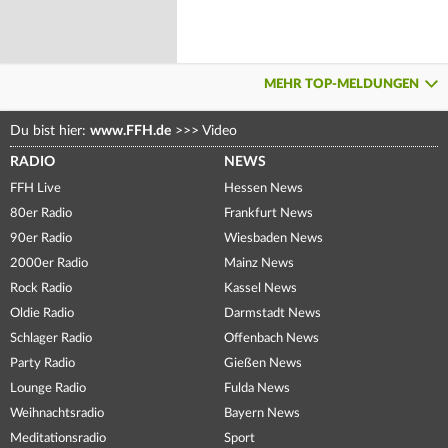
MEHR TOP-MELDUNGEN
Du bist hier:
www.FFH.de
>>>
Video
RADIO
NEWS
FFH Live
Hessen News
80er Radio
Frankfurt News
90er Radio
Wiesbaden News
2000er Radio
Mainz News
Rock Radio
Kassel News
Oldie Radio
Darmstadt News
Schlager Radio
Offenbach News
Party Radio
Gießen News
Lounge Radio
Fulda News
Weihnachtsradio
Bayern News
Meditationsradio
Sport