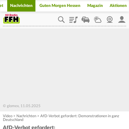
et
Nachrichten
Guten Morgen Hessen
Magazin
Aktionen
Playlist
Staupilot
Wetter
Webcam
Mein
© glomex, 11.05.2025
Video
>
Nachrichten
>
AfD-Verbot gefordert: Demonstrationen in ganz
Deutschland
AfD-Verbot gefordert: