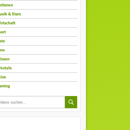
ktionen
sik & Stars
rtschaft
ort
uto
ino
issen
festyle
ise
aming