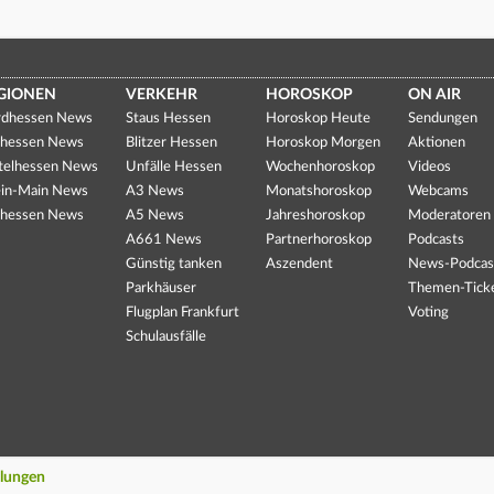
GIONEN
VERKEHR
HOROSKOP
ON AIR
dhessen News
Staus Hessen
Horoskop Heute
Sendungen
hessen News
Blitzer Hessen
Horoskop Morgen
Aktionen
telhessen News
Unfälle Hessen
Wochenhoroskop
Videos
in-Main News
A3 News
Monatshoroskop
Webcams
hessen News
A5 News
Jahreshoroskop
Moderatoren
A661 News
Partnerhoroskop
Podcasts
Günstig tanken
Aszendent
News-Podcas
Parkhäuser
Themen-Tick
Flugplan Frankfurt
Voting
Schulausfälle
llungen