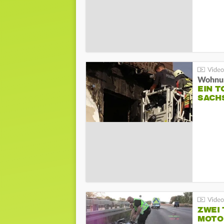
Wohnun
EIN 
SACH
ZWEI
MOTOR