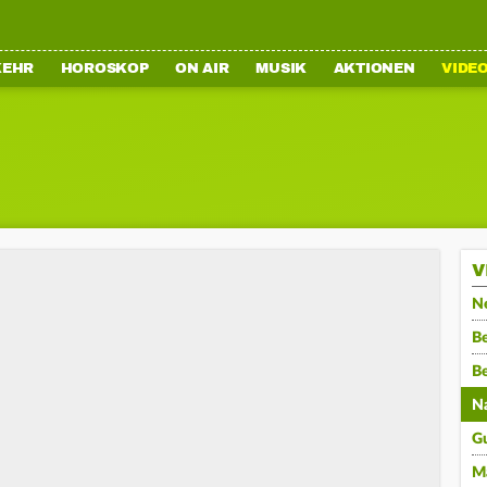
KEHR
HOROSKOP
ON AIR
MUSIK
AKTIONEN
VIDE
V
N
Be
B
N
G
M