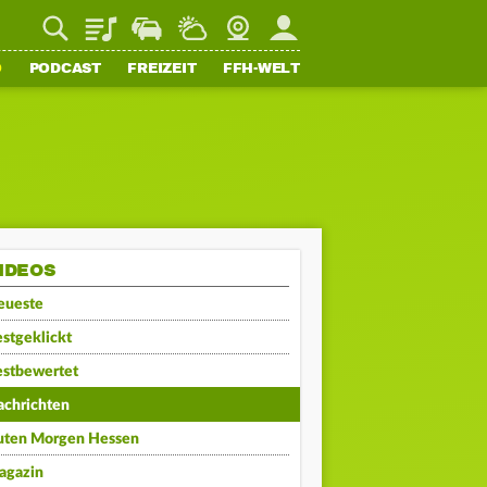
Playlist
Staupilot
Wetter
Webcam
Mein FFH
O
PODCAST
FREIZEIT
FFH-WELT
IDEOS
eueste
stgeklickt
estbewertet
achrichten
uten Morgen Hessen
agazin