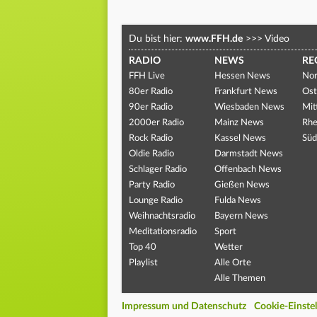
Du bist hier:
www.FFH.de
>>>
Video
RADIO
NEWS
RE
FFH Live
Hessen News
Nor
80er Radio
Frankfurt News
Ost
90er Radio
Wiesbaden News
Mit
2000er Radio
Mainz News
Rhe
Rock Radio
Kassel News
Süd
Oldie Radio
Darmstadt News
Schlager Radio
Offenbach News
Party Radio
Gießen News
Lounge Radio
Fulda News
Weihnachtsradio
Bayern News
Meditationsradio
Sport
Top 40
Wetter
Playlist
Alle Orte
Alle Themen
Impressum und Datenschutz
Cookie-Einste