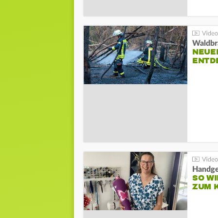
Waldbr
NEUE
ENTD
Handge
SO WI
ZUM 