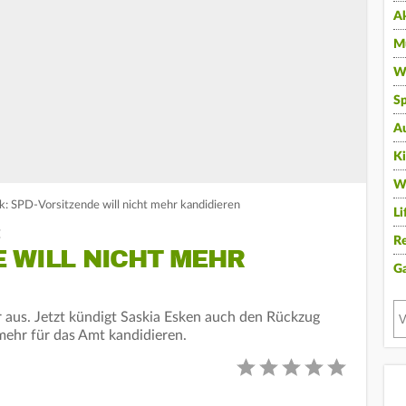
A
Mu
Wi
Sp
A
K
W
ck: SPD-Vorsitzende will nicht mehr kandidieren
Li
:
Re
 WILL NICHT MEHR
G
er aus. Jetzt kündigt Saskia Esken auch den Rückzug
mehr für das Amt kandidieren.