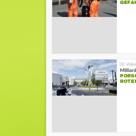
GEFA
Millia
PORSC
ROTE