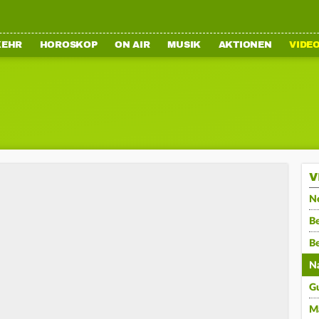
KEHR
HOROSKOP
ON AIR
MUSIK
AKTIONEN
VIDE
V
N
Be
B
N
G
M