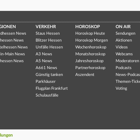
GIONEN
VERKEHR
HOROSKOP
ON AIR
dhessen News
Staus Hessen
Horoskop Heute
Sendungen
hessen News
Blitzer Hessen
Horoskop Morgen
Aktionen
telhessen News
Unfälle Hessen
Wochenhoroskop
Videos
in-Main News
A3 News
Monatshoroskop
Webcams
hessen News
A5 News
Jahreshoroskop
Moderatoren
A661 News
Partnerhoroskop
Podcasts
Günstig tanken
Aszendent
News-Podcas
Parkhäuser
Themen-Tick
Flugplan Frankfurt
Voting
Schulausfälle
llungen