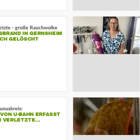
letzte - große Rauchwolke
BRAND IN GERNSHEIM E
CH GELÖSCHT
unuskreis:
 VON U-BAHN ERFASST
EI VERLETZTE…