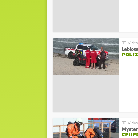
Leblos
POLIZ
Mysteri
FEUE