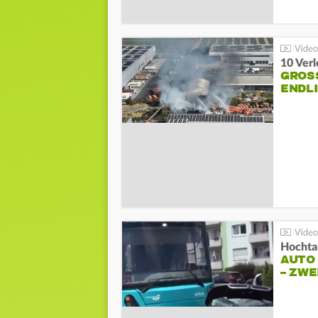
10 Ver
GROSS
NDLI
Hochta
AUTO
– ZW