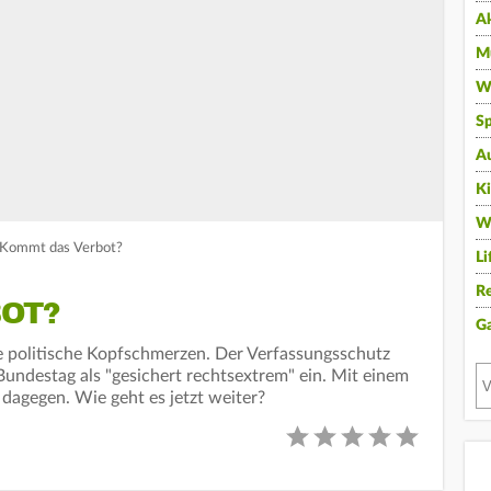
A
Mu
Wi
Sp
A
K
W
 Kommt das Verbot?
Li
Re
OT?
G
e politische Kopfschmerzen. Der Verfassungsschutz
 Bundestag als "gesichert rechtsextrem" ein. Mit einem
 dagegen. Wie geht es jetzt weiter?