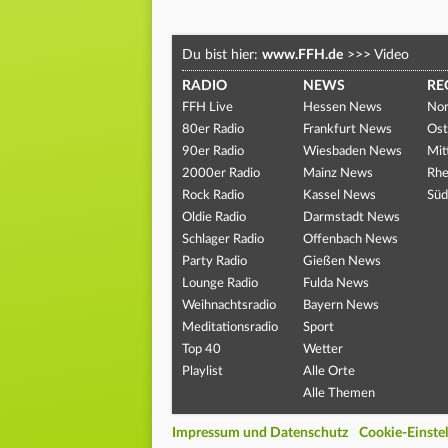
Du bist hier:
www.FFH.de
>>>
Video
RADIO
NEWS
RE
FFH Live
Hessen News
Nor
80er Radio
Frankfurt News
Ost
90er Radio
Wiesbaden News
Mit
2000er Radio
Mainz News
Rhe
Rock Radio
Kassel News
Süd
Oldie Radio
Darmstadt News
Schlager Radio
Offenbach News
Party Radio
Gießen News
Lounge Radio
Fulda News
Weihnachtsradio
Bayern News
Meditationsradio
Sport
Top 40
Wetter
Playlist
Alle Orte
Alle Themen
Impressum und Datenschutz
Cookie-Einste