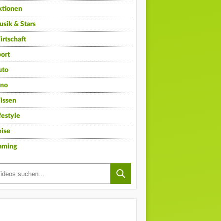
ktionen
sik & Stars
rtschaft
ort
uto
ino
issen
festyle
ise
aming