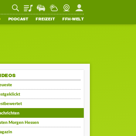
Playlist
Staupilot
Wetter
Webcam
Mein FFH
O
PODCAST
FREIZEIT
FFH-WELT
IDEOS
eueste
stgeklickt
estbewertet
achrichten
uten Morgen Hessen
agazin