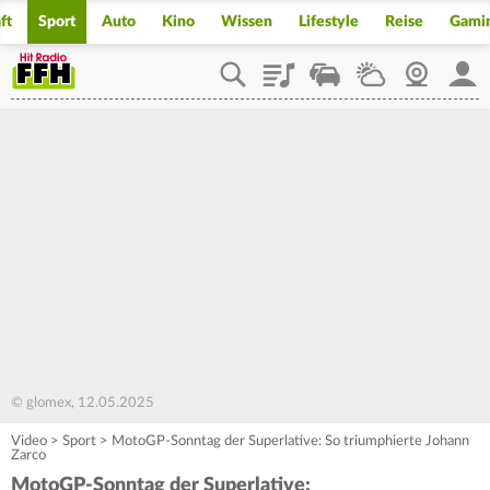
ft
Sport
Auto
Kino
Wissen
Lifestyle
Reise
Gami
Playlist
Staupilot
Wetter
Webcam
Mein
© glomex, 12.05.2025
Video
>
Sport
>
MotoGP-Sonntag der Superlative: So triumphierte Johann
Zarco
MotoGP-Sonntag der Superlative: