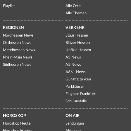
Playlist
Alle Orte
Alle Themen
REGIONEN
VERKEHR
Nordhessen News
Staus Hessen
Osthessen News
Blitzer Hessen
Mittelhessen News
Unfälle Hessen
Rhein-Main News
A3 News
Südhessen News
A5 News
A661 News
Günstig tanken
Parkhäuser
Flugplan Frankfurt
Schulausfälle
HOROSKOP
ON AIR
Horoskop Heute
Sendungen
Horoskop Morgen
Aktionen