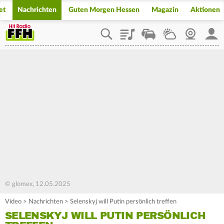
et
Nachrichten
Guten Morgen Hessen
Magazin
Aktionen
Playlist
Staupilot
Wetter
Webcam
Mein
© glomex, 12.05.2025
Video
>
Nachrichten
>
Selenskyj will Putin persönlich treffen
SELENSKYJ WILL PUTIN PERSÖNLICH