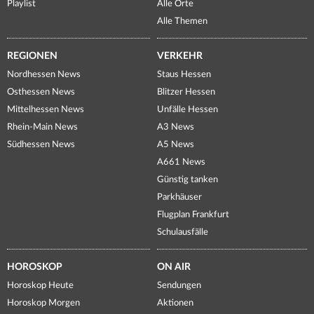
Playlist
Alle Orte
Alle Themen
REGIONEN
VERKEHR
Nordhessen News
Staus Hessen
Osthessen News
Blitzer Hessen
Mittelhessen News
Unfälle Hessen
Rhein-Main News
A3 News
Südhessen News
A5 News
A661 News
Günstig tanken
Parkhäuser
Flugplan Frankfurt
Schulausfälle
HOROSKOP
ON AIR
Horoskop Heute
Sendungen
Horoskop Morgen
Aktionen