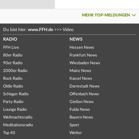
MEHR TOP-MELDUNGEN
Du bist hier:
www.FFH.de
>>>
Video
RADIO
NEWS
FFH Live
Hessen News
80er Radio
Frankfurt News
90er Radio
Wiesbaden News
2000er Radio
Mainz News
Rock Radio
Kassel News
Oldie Radio
Darmstadt News
Schlager Radio
Offenbach News
Party Radio
Gießen News
Lounge Radio
Fulda News
Weihnachtsradio
Bayern News
Meditationsradio
Sport
Top 40
Wetter