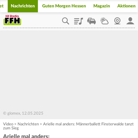
et
Nachrichten
Guten Morgen Hessen
Magazin
Aktionen
Playlist
Staupilot
Wetter
Webcam
Mein
© glomex, 12.05.2025
Video
>
Nachrichten
>
Arielle mal anders: Männerballett Finsterwalde tanzt
zum Sieg
Arielle mal anders: