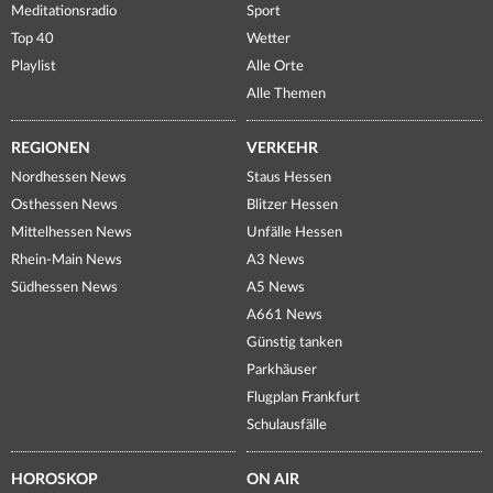
Meditationsradio
Sport
Top 40
Wetter
Playlist
Alle Orte
Alle Themen
REGIONEN
VERKEHR
Nordhessen News
Staus Hessen
Osthessen News
Blitzer Hessen
Mittelhessen News
Unfälle Hessen
Rhein-Main News
A3 News
Südhessen News
A5 News
A661 News
Günstig tanken
Parkhäuser
Flugplan Frankfurt
Schulausfälle
HOROSKOP
ON AIR