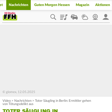
et
Nachrichten
Guten Morgen Hessen
Magazin
Aktionen
Playlist
Staupilot
Wetter
Webcam
Mein
© glomex, 12.05.2025
Video
>
Nachrichten
>
Toter Säugling in Berlin: Ermittler gehen
von Tötungsdelikt aus
TOTER SÄUGLING IN