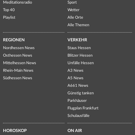
Meditationsradio
Sport
Top 40
Wetter
Playlist
Alle Orte
Alle Themen
REGIONEN
VERKEHR
Nordhessen News
Staus Hessen
Osthessen News
Blitzer Hessen
Mittelhessen News
Unfälle Hessen
Rhein-Main News
A3 News
Südhessen News
A5 News
A661 News
Günstig tanken
Parkhäuser
Flugplan Frankfurt
Schulausfälle
HOROSKOP
ON AIR