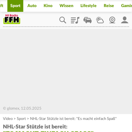
ft
Sport
Auto
Kino
Wissen
Lifestyle
Reise
Gami
Playlist
Staupilot
Wetter
Webcam
Mein
© glomex, 12.05.2025
Video
>
Sport
>
NHL-Star Stützle ist bereit: "Es macht einfach Spaß"
NHL-Star Stützle ist bereit: