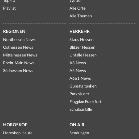
Top 40
Wetter
Playlist
Alle Orte
Alle Themen
REGIONEN
VERKEHR
Nordhessen News
Staus Hessen
Osthessen News
Blitzer Hessen
Mittelhessen News
Unfälle Hessen
Rhein-Main News
A3 News
Südhessen News
A5 News
A661 News
Günstig tanken
Parkhäuser
Flugplan Frankfurt
Schulausfälle
HOROSKOP
ON AIR
Horoskop Heute
Sendungen