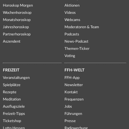
Horoskop Morgen
Aktionen
Wochenhoroskop
Videos
Monatshoroskop
Webcams
Jahreshoroskop
Moderatoren & Team
Partnerhoroskop
Podcasts
Aszendent
News-Podcast
Themen-Ticker
Voting
FREIZEIT
FFH-WELT
Veranstaltungen
FFH-App
Spielplätze
Newsletter
Rezepte
Kontakt
Meditation
Frequenzen
Ausflugsziele
Jobs
Freizeit-Tipps
Führungen
Ticketshop
Presse
Lotto Hessen
Radiowerbung