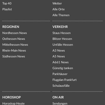
Top 40
Wetter
Playlist
Alle Orte
Alle Themen
REGIONEN
VERKEHR
Nordhessen News
Staus Hessen
Osthessen News
Blitzer Hessen
Mittelhessen News
Unfälle Hessen
Rhein-Main News
A3 News
Südhessen News
A5 News
A661 News
Günstig tanken
Parkhäuser
Flugplan Frankfurt
Schulausfälle
HOROSKOP
ON AIR
Horoskop Heute
Sendungen