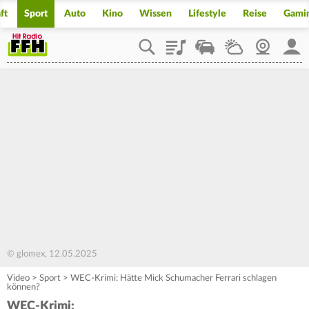
ft
Sport
Auto
Kino
Wissen
Lifestyle
Reise
Gami
Playlist
Staupilot
Wetter
Webcam
Mein
© glomex, 12.05.2025
Video
>
Sport
>
WEC-Krimi: Hätte Mick Schumacher Ferrari schlagen
können?
WEC-Krimi: