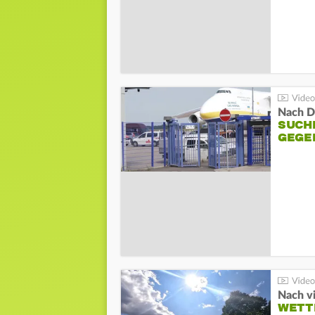
Nach D
SUCH
GEGE
Nach v
WETT