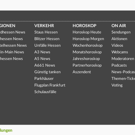
GIONEN
VERKEHR
HOROSKOP
ON AIR
dhessen News
Staus Hessen
Horoskop Heute
Sendungen
hessen News
Blitzer Hessen
Horoskop Morgen
Aktionen
telhessen News
Unfälle Hessen
Wochenhoroskop
Videos
in-Main News
A3 News
Monatshoroskop
Webcams
hessen News
A5 News
Jahreshoroskop
Moderatoren
A661 News
Partnerhoroskop
Podcasts
Günstig tanken
Aszendent
News-Podcas
Parkhäuser
Themen-Tick
Flugplan Frankfurt
Voting
Schulausfälle
llungen