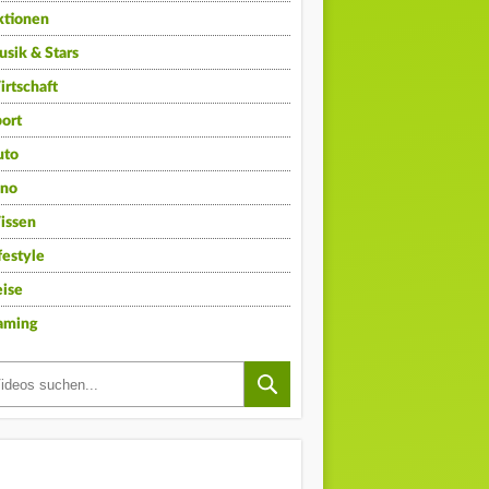
ktionen
sik & Stars
rtschaft
ort
uto
ino
issen
festyle
ise
aming