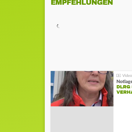
EMPFEHLUNGEN
Notlag
DLRG 
VERH