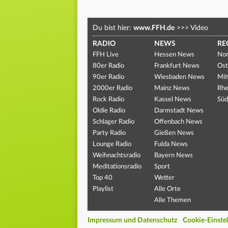
Du bist hier:
www.FFH.de
>>>
Video
RADIO
NEWS
RE
FFH Live
Hessen News
Nor
80er Radio
Frankfurt News
Ost
90er Radio
Wiesbaden News
Mit
2000er Radio
Mainz News
Rhe
Rock Radio
Kassel News
Süd
Oldie Radio
Darmstadt News
Schlager Radio
Offenbach News
Party Radio
Gießen News
Lounge Radio
Fulda News
Weihnachtsradio
Bayern News
Meditationsradio
Sport
Top 40
Wetter
Playlist
Alle Orte
Alle Themen
Impressum und Datenschutz
Cookie-Einste