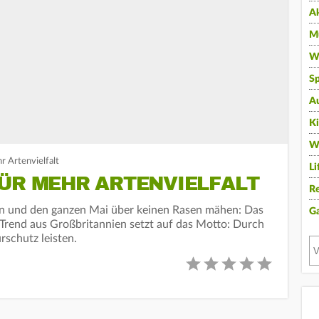
A
Mu
Wi
Sp
A
K
W
r Artenvielfalt
Li
FÜR MEHR ARTENVIELFALT
Re
en und den ganzen Mai über keinen Rasen mähen: Das
G
r Trend aus Großbritannien setzt auf das Motto: Durch
schutz leisten.