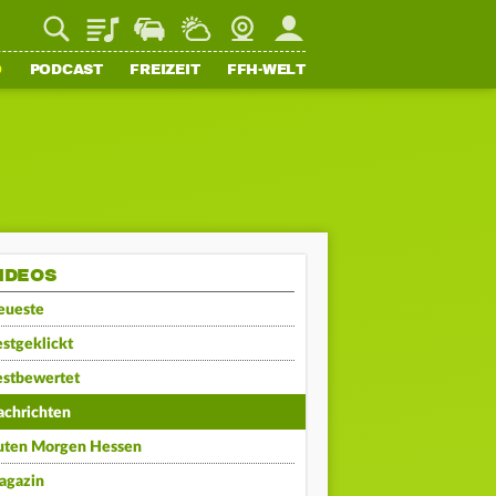
Playlist
Staupilot
Wetter
Webcam
Mein FFH
O
PODCAST
FREIZEIT
FFH-WELT
IDEOS
eueste
stgeklickt
estbewertet
achrichten
uten Morgen Hessen
agazin