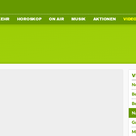
KEHR
HOROSKOP
ON AIR
MUSIK
AKTIONEN
VIDE
V
N
Be
B
N
G
M