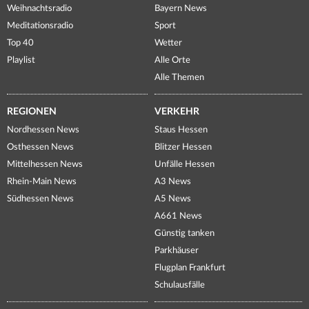
Weihnachtsradio
Bayern News
Meditationsradio
Sport
Top 40
Wetter
Playlist
Alle Orte
Alle Themen
REGIONEN
VERKEHR
Nordhessen News
Staus Hessen
Osthessen News
Blitzer Hessen
Mittelhessen News
Unfälle Hessen
Rhein-Main News
A3 News
Südhessen News
A5 News
A661 News
Günstig tanken
Parkhäuser
Flugplan Frankfurt
Schulausfälle