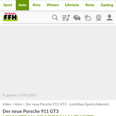
Sport
Auto
Kino
Wissen
Lifestyle
Reise
Gaming
Playlist
Staupilot
Wetter
Webcam
Mein
© glomex, 13.05.2025
Video
>
Auto
>
Der neue Porsche 911 GT3 - Leichtbau-Sportschalensitz
Der neue Porsche 911 GT3