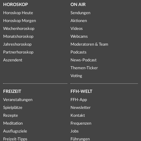
HOROSKOP
ON AIR
Horoskop Heute
Sendungen
Horoskop Morgen
Aktionen
Wochenhoroskop
Videos
Monatshoroskop
Webcams
Jahreshoroskop
Moderatoren & Team
Partnerhoroskop
Podcasts
Aszendent
News-Podcast
Themen-Ticker
Voting
FREIZEIT
FFH-WELT
Veranstaltungen
FFH-App
Spielplätze
Newsletter
Rezepte
Kontakt
Meditation
Frequenzen
Ausflugsziele
Jobs
Freizeit-Tipps
Führungen