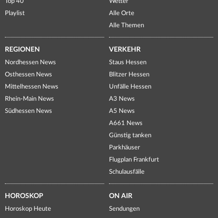
Top 40
Wetter
Playlist
Alle Orte
Alle Themen
REGIONEN
VERKEHR
Nordhessen News
Staus Hessen
Osthessen News
Blitzer Hessen
Mittelhessen News
Unfälle Hessen
Rhein-Main News
A3 News
Südhessen News
A5 News
A661 News
Günstig tanken
Parkhäuser
Flugplan Frankfurt
Schulausfälle
HOROSKOP
ON AIR
Horoskop Heute
Sendungen