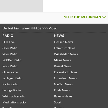
MEHR TOP-MELDUNGEN
Du bist hier:
www.FFH.de
>>>
Video
RADIO
NEWS
FFH Live
Hessen News
80er Radio
Frankfurt News
90er Radio
Wiesbaden News
2000er Radio
Mainz News
Rock Radio
Kassel News
Oldie Radio
Darmstadt News
Schlager Radio
Offenbach News
Party Radio
Gießen News
Lounge Radio
Fulda News
Weihnachtsradio
Bayern News
Meditationsradio
Sport