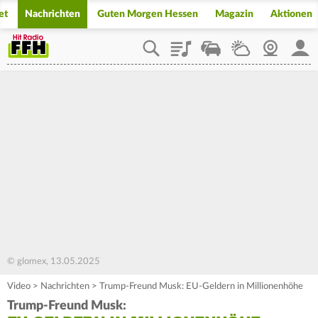
et
Nachrichten
Guten Morgen Hessen
Magazin
Aktionen
Playlist
Staupilot
Wetter
Webcam
Mein
© glomex, 13.05.2025
Video
>
Nachrichten
>
Trump-Freund Musk: EU-Geldern in Millionenhöhe
Trump-Freund Musk: