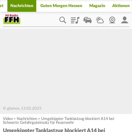
et
Nachrichten
Guten Morgen Hessen
Magazin
Aktionen
Playlist
Staupilot
Wetter
Webcam
Mein
© glomex, 13.05.2025
Video
>
Nachrichten
>
Umgekippter Tanklastzug blockiert A14 bei
Schwerin: Gefahrguteinsatz für Feuerwehr
Umgekippter Tanklastzug blockiert A14 bei