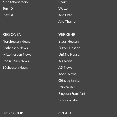
Meditationsradio
Sport
Top 40
Wetter
Playlist
Alle Orte
Alle Themen
REGIONEN
VERKEHR
Nordhessen News
Staus Hessen
Osthessen News
Blitzer Hessen
Mittelhessen News
Unfälle Hessen
Rhein-Main News
A3 News
Südhessen News
A5 News
A661 News
Günstig tanken
Parkhäuser
Flugplan Frankfurt
Schulausfälle
HOROSKOP
ON AIR