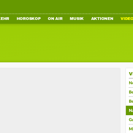
KEHR
HOROSKOP
ON AIR
MUSIK
AKTIONEN
VIDE
V
N
Be
B
N
G
M