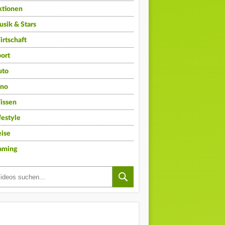
ktionen
sik & Stars
rtschaft
ort
uto
ino
issen
festyle
ise
aming