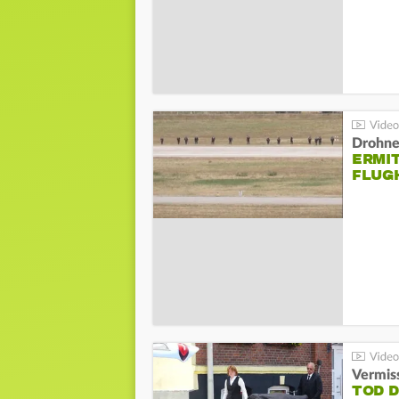
Drohnen
ERMI
FLUG
Vermis
TOD 