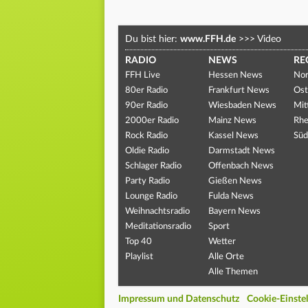
Du bist hier:
www.FFH.de
>>>
Video
RADIO
NEWS
RE
FFH Live
Hessen News
Nor
80er Radio
Frankfurt News
Ost
90er Radio
Wiesbaden News
Mit
2000er Radio
Mainz News
Rhe
Rock Radio
Kassel News
Süd
Oldie Radio
Darmstadt News
Schlager Radio
Offenbach News
Party Radio
Gießen News
Lounge Radio
Fulda News
Weihnachtsradio
Bayern News
Meditationsradio
Sport
Top 40
Wetter
Playlist
Alle Orte
Alle Themen
Impressum und Datenschutz
Cookie-Einste