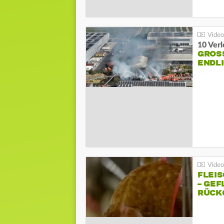
10 Ver
GROSS
NDLI
FLEI
– GEF
ÜCKG