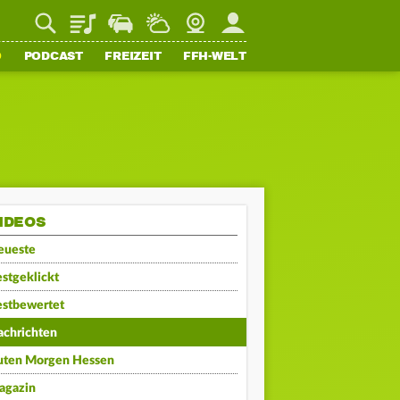
Playlist
Staupilot
Wetter
Webcam
Mein FFH
O
PODCAST
FREIZEIT
FFH-WELT
IDEOS
eueste
stgeklickt
estbewertet
achrichten
uten Morgen Hessen
agazin