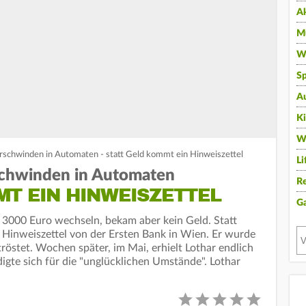
A
Mu
Wi
Sp
A
K
W
rschwinden in Automaten - statt Geld kommt ein Hinweiszettel
Li
schwinden in Automaten
Re
T EIN HINWEISZETTEL
G
3000 Euro wechseln, bekam aber kein Geld. Statt
n Hinweiszettel von der Ersten Bank in Wien. Er wurde
östet. Wochen später, im Mai, erhielt Lothar endlich
igte sich für die "unglücklichen Umstände". Lothar