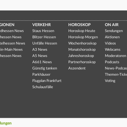
GIONEN
VERKEHR
HOROSKOP
ON AIR
dhessen News
Staus Hessen
Horoskop Heute
Sendungen
hessen News
Blitzer Hessen
Horoskop Morgen
Aktionen
telhessen News
Unfälle Hessen
Wochenhoroskop
Videos
in-Main News
A3 News
Monatshoroskop
Webcams
hessen News
A5 News
Jahreshoroskop
Moderatoren
A661 News
Partnerhoroskop
Podcasts
Günstig tanken
Aszendent
News-Podcas
Parkhäuser
Themen-Tick
Flugplan Frankfurt
Voting
Schulausfälle
llungen