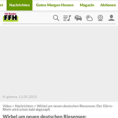
et
Nachrichten
Guten Morgen Hessen
Magazin
Aktionen
Playlist
Staupilot
Wetter
Webcam
Mein
© glomex, 13.05.2025
Video
>
Nachrichten
>
Wirbel um neuen deutschen Riesensee: Der Dürre-
Rhein wird schon bald abgezapft
Wirbel um neuen deutschen Riesensee: