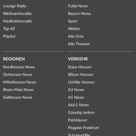
Lounge Radio
Fulda News
Weihnachtsradio
Bayern News
Meditationsradio
Sport
Top 40
Wetter
Playlist
Alle Orte
Alle Themen
REGIONEN
VERKEHR
Nordhessen News
Staus Hessen
Osthessen News
Blitzer Hessen
Mittelhessen News
Unfälle Hessen
Rhein-Main News
A3 News
Südhessen News
A5 News
A661 News
Günstig tanken
Parkhäuser
Flugplan Frankfurt
Schulausfälle