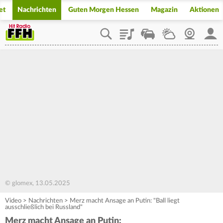
et
Nachrichten
Guten Morgen Hessen
Magazin
Aktionen
Playlist
Staupilot
Wetter
Webcam
Mein
© glomex, 13.05.2025
Video
>
Nachrichten
>
Merz macht Ansage an Putin: "Ball liegt
ausschließlich bei Russland"
Merz macht Ansage an Putin: