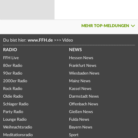
MEHR TOP-MELDUNGEN
Du bist hier:
www.FFH.de
>>>
Video
RADIO
NEWS
FFH Live
Hessen News
80er Radio
Frankfurt News
90er Radio
Wiesbaden News
2000er Radio
Mainz News
Rock Radio
Kassel News
Oldie Radio
Darmstadt News
Schlager Radio
Offenbach News
Party Radio
Gießen News
Lounge Radio
Fulda News
Weihnachtsradio
Bayern News
Meditationsradio
Sport