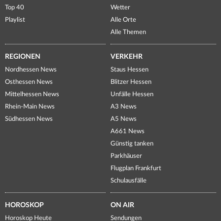
Top 40
Wetter
Playlist
Alle Orte
Alle Themen
REGIONEN
VERKEHR
Nordhessen News
Staus Hessen
Osthessen News
Blitzer Hessen
Mittelhessen News
Unfälle Hessen
Rhein-Main News
A3 News
Südhessen News
A5 News
A661 News
Günstig tanken
Parkhäuser
Flugplan Frankfurt
Schulausfälle
HOROSKOP
ON AIR
Horoskop Heute
Sendungen