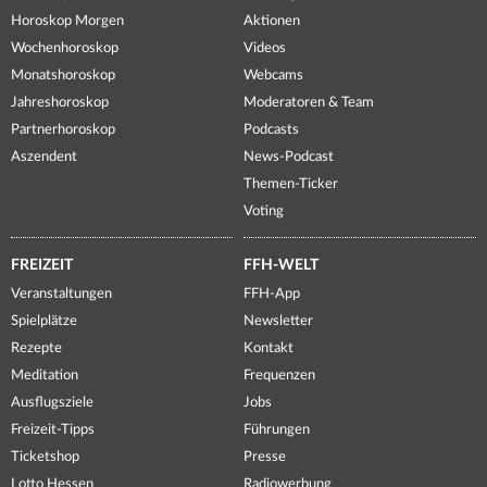
Horoskop Morgen
Aktionen
Wochenhoroskop
Videos
Monatshoroskop
Webcams
Jahreshoroskop
Moderatoren & Team
Partnerhoroskop
Podcasts
Aszendent
News-Podcast
Themen-Ticker
Voting
FREIZEIT
FFH-WELT
Veranstaltungen
FFH-App
Spielplätze
Newsletter
Rezepte
Kontakt
Meditation
Frequenzen
Ausflugsziele
Jobs
Freizeit-Tipps
Führungen
Ticketshop
Presse
Lotto Hessen
Radiowerbung