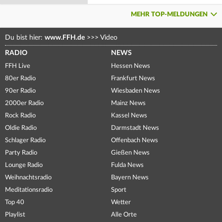
MEHR TOP-MELDUNGEN
Du bist hier:
www.FFH.de
>>>
Video
RADIO
NEWS
FFH Live
Hessen News
80er Radio
Frankfurt News
90er Radio
Wiesbaden News
2000er Radio
Mainz News
Rock Radio
Kassel News
Oldie Radio
Darmstadt News
Schlager Radio
Offenbach News
Party Radio
Gießen News
Lounge Radio
Fulda News
Weihnachtsradio
Bayern News
Meditationsradio
Sport
Top 40
Wetter
Playlist
Alle Orte