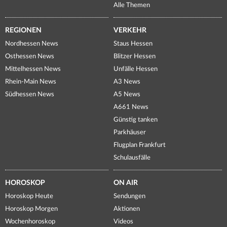
Alle Themen
REGIONEN
VERKEHR
Nordhessen News
Staus Hessen
Osthessen News
Blitzer Hessen
Mittelhessen News
Unfälle Hessen
Rhein-Main News
A3 News
Südhessen News
A5 News
A661 News
Günstig tanken
Parkhäuser
Flugplan Frankfurt
Schulausfälle
HOROSKOP
ON AIR
Horoskop Heute
Sendungen
Horoskop Morgen
Aktionen
Wochenhoroskop
Videos