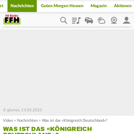
et
Nachrichten
Guten Morgen Hessen
Magazin
Aktionen
Playlist
Staupilot
Wetter
Webcam
Mein
© glomex, 13.05.2025
Video
>
Nachrichten
>
Was ist das «Königreich Deutschland»?
WAS IST DAS «KÖNIGREICH