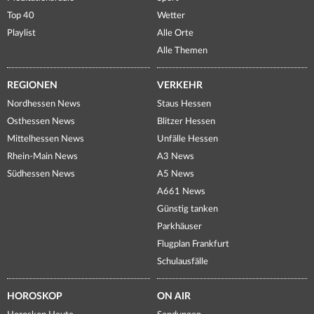
Top 40
Wetter
Playlist
Alle Orte
Alle Themen
REGIONEN
VERKEHR
Nordhessen News
Staus Hessen
Osthessen News
Blitzer Hessen
Mittelhessen News
Unfälle Hessen
Rhein-Main News
A3 News
Südhessen News
A5 News
A661 News
Günstig tanken
Parkhäuser
Flugplan Frankfurt
Schulausfälle
HOROSKOP
ON AIR