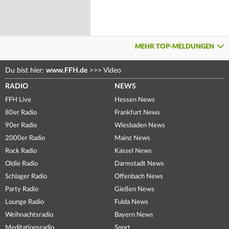
MEHR TOP-MELDUNGEN
Du bist hier:
www.FFH.de
>>>
Video
RADIO
NEWS
FFH Live
Hessen News
80er Radio
Frankfurt News
90er Radio
Wiesbaden News
2000er Radio
Mainz News
Rock Radio
Kassel News
Oldie Radio
Darmstadt News
Schlager Radio
Offenbach News
Party Radio
Gießen News
Lounge Radio
Fulda News
Weihnachtsradio
Bayern News
Meditationsradio
Sport