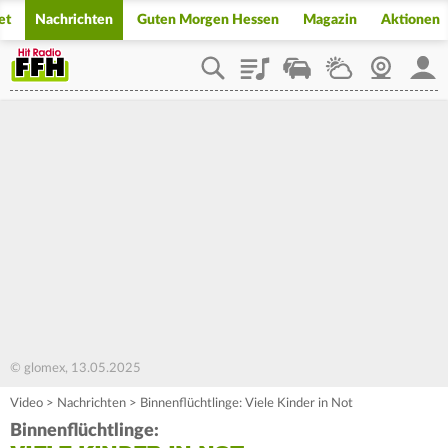
et
Nachrichten
Guten Morgen Hessen
Magazin
Aktionen
Playlist
Staupilot
Wetter
Webcam
Mein
© glomex, 13.05.2025
Video
>
Nachrichten
>
Binnenflüchtlinge: Viele Kinder in Not
Binnenflüchtlinge: