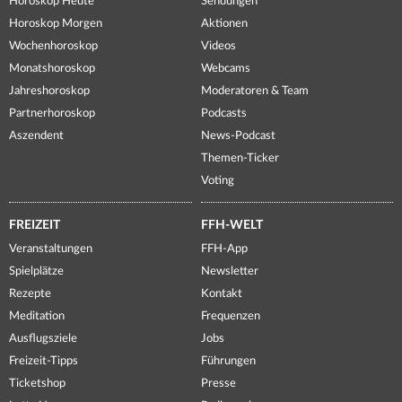
Horoskop Heute
Sendungen
Horoskop Morgen
Aktionen
Wochenhoroskop
Videos
Monatshoroskop
Webcams
Jahreshoroskop
Moderatoren & Team
Partnerhoroskop
Podcasts
Aszendent
News-Podcast
Themen-Ticker
Voting
FREIZEIT
FFH-WELT
Veranstaltungen
FFH-App
Spielplätze
Newsletter
Rezepte
Kontakt
Meditation
Frequenzen
Ausflugsziele
Jobs
Freizeit-Tipps
Führungen
Ticketshop
Presse