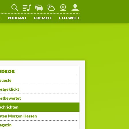
Playlist
Staupilot
Wetter
Webcam
Mein FFH
O
PODCAST
FREIZEIT
FFH-WELT
IDEOS
eueste
stgeklickt
estbewertet
achrichten
uten Morgen Hessen
agazin