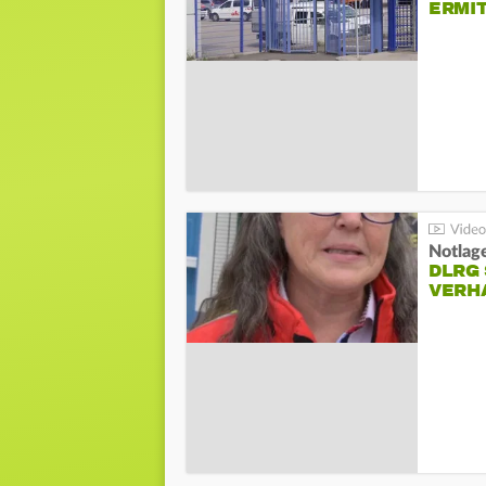
ERMI
Notlag
DLRG 
VERH