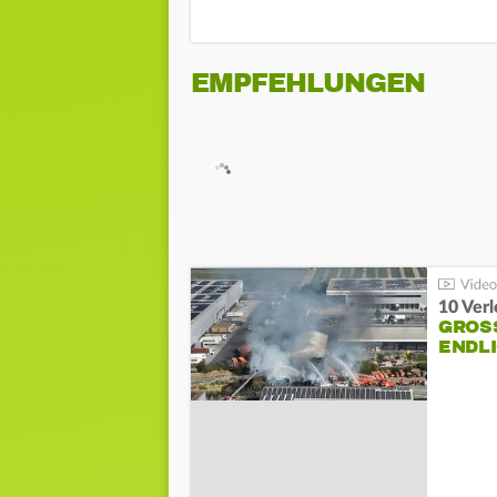
EMPFEHLUNGEN
10 Ver
GROSS
NDLI