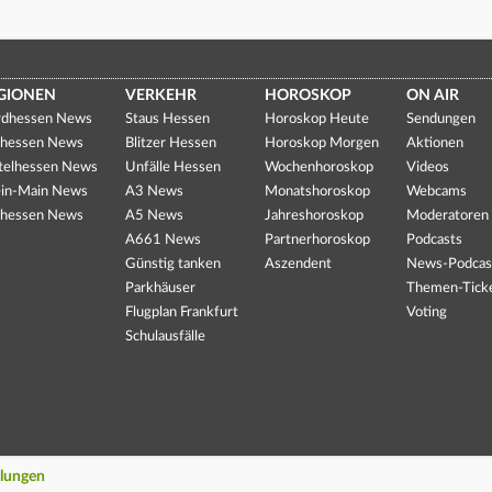
GIONEN
VERKEHR
HOROSKOP
ON AIR
dhessen News
Staus Hessen
Horoskop Heute
Sendungen
hessen News
Blitzer Hessen
Horoskop Morgen
Aktionen
telhessen News
Unfälle Hessen
Wochenhoroskop
Videos
in-Main News
A3 News
Monatshoroskop
Webcams
hessen News
A5 News
Jahreshoroskop
Moderatoren
A661 News
Partnerhoroskop
Podcasts
Günstig tanken
Aszendent
News-Podcas
Parkhäuser
Themen-Tick
Flugplan Frankfurt
Voting
Schulausfälle
llungen