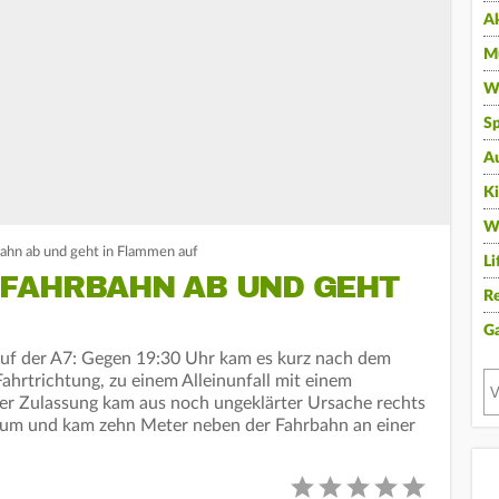
A
Mu
Wi
Sp
A
K
W
hn ab und geht in Flammen auf
Li
FAHRBAHN AB UND GEHT
Re
G
uf der A7: Gegen 19:30 Uhr kam es kurz nach dem
ahrtrichtung, zu einem Alleinunfall mit einem
her Zulassung kam aus noch ungeklärter Ursache rechts
 um und kam zehn Meter neben der Fahrbahn an einer