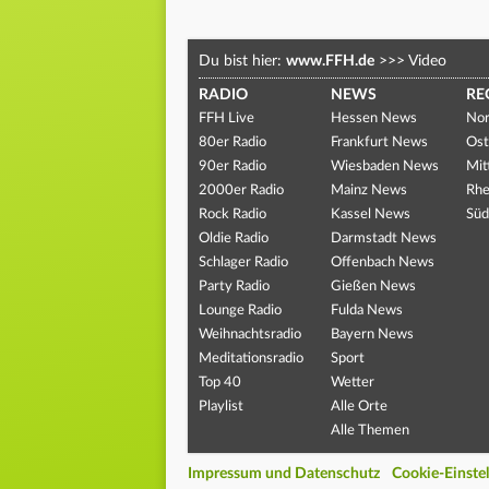
Du bist hier:
www.FFH.de
>>>
Video
RADIO
NEWS
RE
FFH Live
Hessen News
Nor
80er Radio
Frankfurt News
Ost
90er Radio
Wiesbaden News
Mit
2000er Radio
Mainz News
Rhe
Rock Radio
Kassel News
Süd
Oldie Radio
Darmstadt News
Schlager Radio
Offenbach News
Party Radio
Gießen News
Lounge Radio
Fulda News
Weihnachtsradio
Bayern News
Meditationsradio
Sport
Top 40
Wetter
Playlist
Alle Orte
Alle Themen
Impressum und Datenschutz
Cookie-Einste