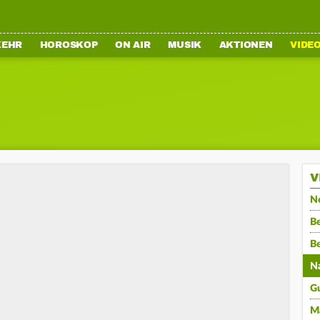
KEHR
HOROSKOP
ON AIR
MUSIK
AKTIONEN
VIDE
V
N
Be
B
N
G
M