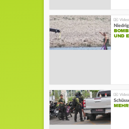
Niedri
BOMB
UND 
Schüsse
MEHRE