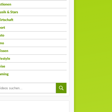
ktionen
sik & Stars
rtschaft
ort
uto
ino
issen
festyle
ise
aming