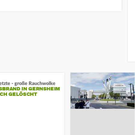
letzte - große Rauchwolke
BRAND IN GERNSHEIM E
CH GELÖSCHT