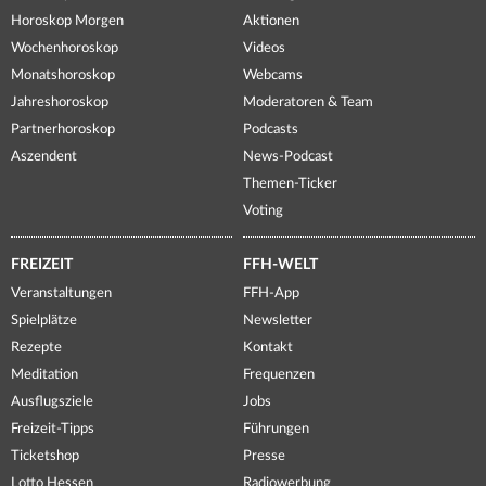
Horoskop Morgen
Aktionen
Wochenhoroskop
Videos
Monatshoroskop
Webcams
Jahreshoroskop
Moderatoren & Team
Partnerhoroskop
Podcasts
Aszendent
News-Podcast
Themen-Ticker
Voting
FREIZEIT
FFH-WELT
Veranstaltungen
FFH-App
Spielplätze
Newsletter
Rezepte
Kontakt
Meditation
Frequenzen
Ausflugsziele
Jobs
Freizeit-Tipps
Führungen
Ticketshop
Presse
Lotto Hessen
Radiowerbung