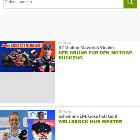
KTM ohne Maverick Vinales:
DER GRUND FÜR DEN MOTOGP-
RÜCKZUG
Schwimm-EM: Gose holt Gold
WELLBROCK NUR SIEBTER