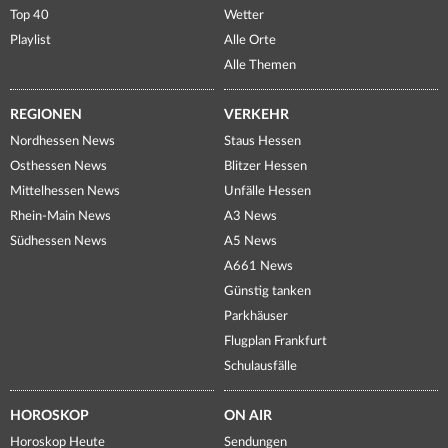
Top 40
Wetter
Playlist
Alle Orte
Alle Themen
REGIONEN
VERKEHR
Nordhessen News
Staus Hessen
Osthessen News
Blitzer Hessen
Mittelhessen News
Unfälle Hessen
Rhein-Main News
A3 News
Südhessen News
A5 News
A661 News
Günstig tanken
Parkhäuser
Flugplan Frankfurt
Schulausfälle
HOROSKOP
ON AIR
Horoskop Heute
Sendungen