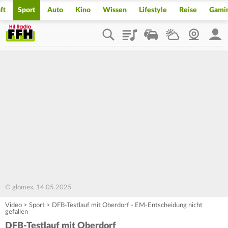
ft
Sport
Auto
Kino
Wissen
Lifestyle
Reise
Gami
Playlist
Staupilot
Wetter
Webcam
Mein
© glomex, 14.05.2025
Video
>
Sport
>
DFB-Testlauf mit Oberdorf - EM-Entscheidung nicht
gefallen
DFB-Testlauf mit Oberdorf