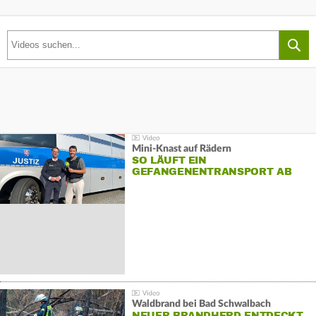
Mini-Knast auf Rädern
SO LÄUFT EIN
GEFANGENENTRANSPORT AB
Waldbrand bei Bad Schwalbach
NEUER BRANDHERD ENTDECKT