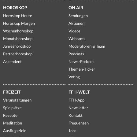
HOROSKOP
ON AIR
Horoskop Heute
Sendungen
Horoskop Morgen
Aktionen
Wochenhoroskop
Videos
Monatshoroskop
Webcams
Jahreshoroskop
Moderatoren & Team
Partnerhoroskop
Podcasts
Aszendent
News-Podcast
Themen-Ticker
Voting
FREIZEIT
FFH-WELT
Veranstaltungen
FFH-App
Spielplätze
Newsletter
Rezepte
Kontakt
Meditation
Frequenzen
Ausflugsziele
Jobs