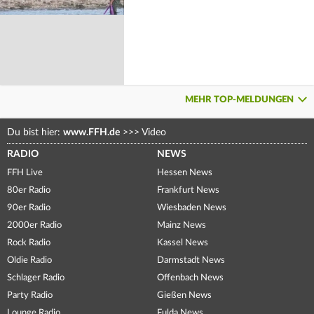
MEHR TOP-MELDUNGEN
Du bist hier:
www.FFH.de
>>>
Video
RADIO
NEWS
FFH Live
Hessen News
80er Radio
Frankfurt News
90er Radio
Wiesbaden News
2000er Radio
Mainz News
Rock Radio
Kassel News
Oldie Radio
Darmstadt News
Schlager Radio
Offenbach News
Party Radio
Gießen News
Lounge Radio
Fulda News