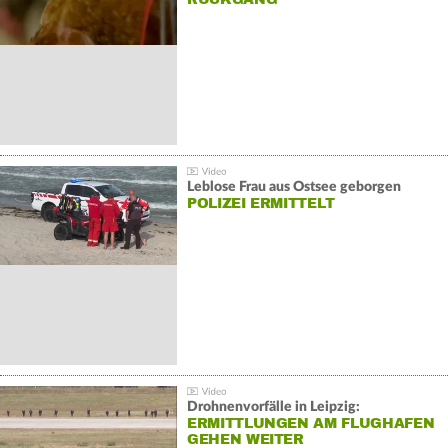
Leblose Frau aus Ostsee geborgen
POLIZEI ERMITTELT
Drohnenvorfälle in Leipzig:
ERMITTLUNGEN AM FLUGHAFEN
GEHEN WEITER