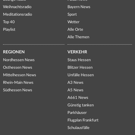
Weihnachtsradio
Bayern News
Meditationsradio
Sport
Top 40
Wetter
Playlist
Alle Orte
Alle Themen
REGIONEN
VERKEHR
Nordhessen News
Staus Hessen
Osthessen News
Blitzer Hessen
Mittelhessen News
Unfälle Hessen
Rhein-Main News
A3 News
Südhessen News
A5 News
A661 News
Günstig tanken
Parkhäuser
Flugplan Frankfurt
Schulausfälle