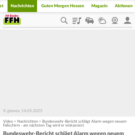
et
Nachrichten
Guten Morgen Hessen
Magazin
Aktionen
Playlist
Staupilot
Wetter
Webcam
Mein
© glomex, 14.05.2025
Video
>
Nachrichten
>
Bundeswehr-Bericht schlägt Alarm wegen neuem
Fallschirm - am nächsten Tag wird er einkassiert
Bundeswehr-Bericht schlägt Alarm wegen neuem