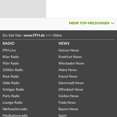
MEHR TOP-MELDUNGEN
Du bist hier:
www.FFH.de
>>>
Video
RADIO
NEWS
FFH Live
Hessen News
80er Radio
Frankfurt News
90er Radio
Wiesbaden News
2000er Radio
Mainz News
Rock Radio
Kassel News
Oldie Radio
Darmstadt News
Schlager Radio
Offenbach News
Party Radio
Gießen News
Lounge Radio
Fulda News
Weihnachtsradio
Bayern News
Meditationsradio
Sport