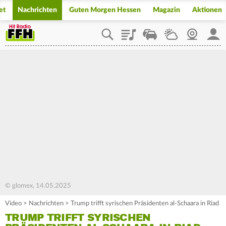
et
Nachrichten
Guten Morgen Hessen
Magazin
Aktionen
Playlist
Staupilot
Wetter
Webcam
Mein
© glomex, 14.05.2025
Video
>
Nachrichten
>
Trump trifft syrischen Präsidenten al-Schaara in Riad
TRUMP TRIFFT SYRISCHEN