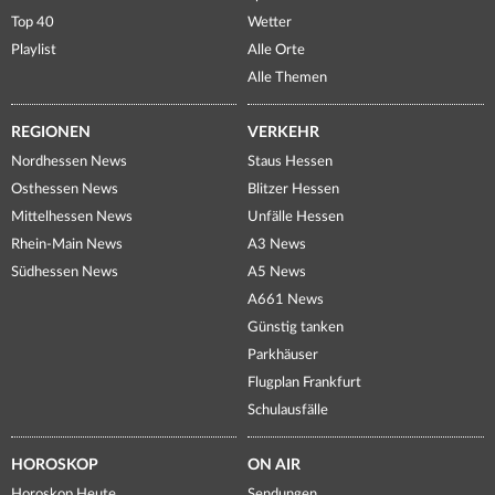
Top 40
Wetter
Playlist
Alle Orte
Alle Themen
REGIONEN
VERKEHR
Nordhessen News
Staus Hessen
Osthessen News
Blitzer Hessen
Mittelhessen News
Unfälle Hessen
Rhein-Main News
A3 News
Südhessen News
A5 News
A661 News
Günstig tanken
Parkhäuser
Flugplan Frankfurt
Schulausfälle
HOROSKOP
ON AIR
Horoskop Heute
Sendungen