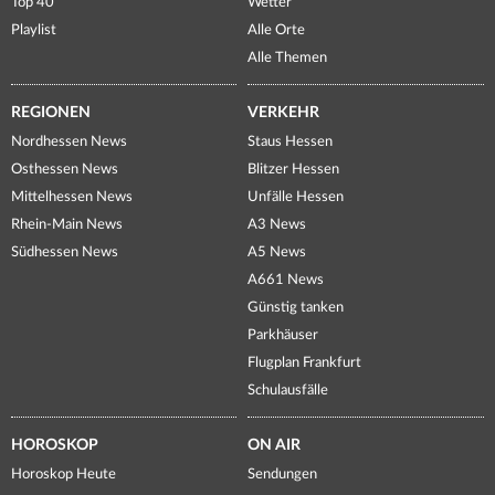
Top 40
Wetter
Playlist
Alle Orte
Alle Themen
REGIONEN
VERKEHR
Nordhessen News
Staus Hessen
Osthessen News
Blitzer Hessen
Mittelhessen News
Unfälle Hessen
Rhein-Main News
A3 News
Südhessen News
A5 News
A661 News
Günstig tanken
Parkhäuser
Flugplan Frankfurt
Schulausfälle
HOROSKOP
ON AIR
Horoskop Heute
Sendungen