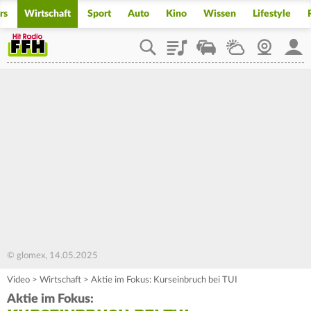
rs
Wirtschaft
Sport
Auto
Kino
Wissen
Lifestyle
Playlist
Staupilot
Wetter
Webcam
Mein
© glomex, 14.05.2025
Video
>
Wirtschaft
>
Aktie im Fokus: Kurseinbruch bei TUI
Aktie im Fokus: