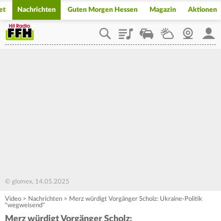
et
Nachrichten
Guten Morgen Hessen
Magazin
Aktionen
Playlist
Staupilot
Wetter
Webcam
Mein
© glomex, 14.05.2025
Video
>
Nachrichten
>
Merz würdigt Vorgänger Scholz: Ukraine-Politik
"wegweisend"
Merz würdigt Vorgänger Scholz: