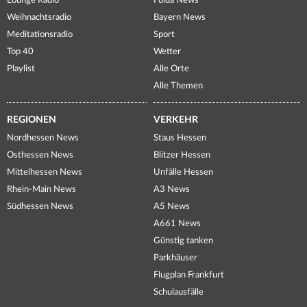
Lounge Radio
Fulda News
Weihnachtsradio
Bayern News
Meditationsradio
Sport
Top 40
Wetter
Playlist
Alle Orte
Alle Themen
REGIONEN
VERKEHR
Nordhessen News
Staus Hessen
Osthessen News
Blitzer Hessen
Mittelhessen News
Unfälle Hessen
Rhein-Main News
A3 News
Südhessen News
A5 News
A661 News
Günstig tanken
Parkhäuser
Flugplan Frankfurt
Schulausfälle