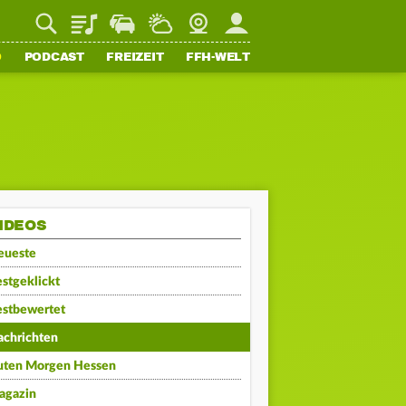
Playlist
Staupilot
Wetter
Webcam
Mein FFH
O
PODCAST
FREIZEIT
FFH-WELT
IDEOS
eueste
stgeklickt
estbewertet
achrichten
uten Morgen Hessen
agazin