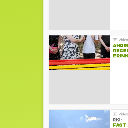
AHOR
REGE
ERIN
BEIM 
RKI:
FAST 