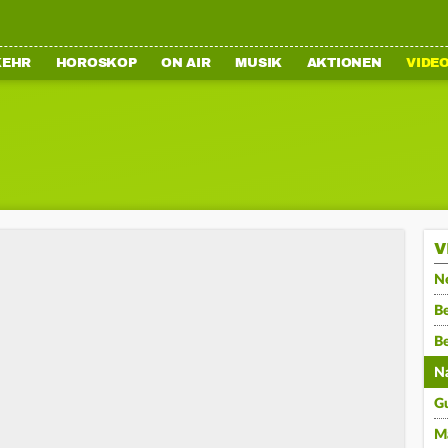
KEHR
HOROSKOP
ON AIR
MUSIK
AKTIONEN
VIDE
V
N
Be
B
N
G
M