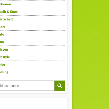
ktionen
sik & Stars
rtschaft
ort
uto
ino
issen
festyle
ise
aming