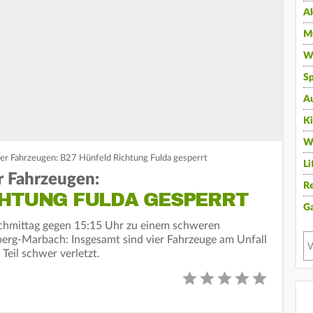
A
Mu
Wi
Sp
A
K
W
ier Fahrzeugen: B27 Hünfeld Richtung Fulda gesperrt
Li
r Fahrzeugen:
Re
CHTUNG FULDA GESPERRT
G
hmittag gegen 15:15 Uhr zu einem schweren
berg-Marbach: Insgesamt sind vier Fahrzeuge am Unfall
Teil schwer verletzt.