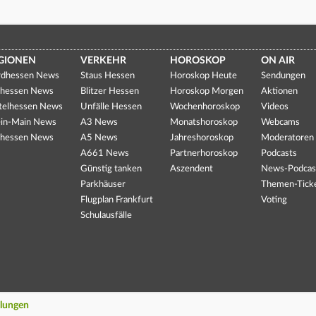
GIONEN
VERKEHR
HOROSKOP
ON AIR
dhessen News
Staus Hessen
Horoskop Heute
Sendungen
hessen News
Blitzer Hessen
Horoskop Morgen
Aktionen
telhessen News
Unfälle Hessen
Wochenhoroskop
Videos
in-Main News
A3 News
Monatshoroskop
Webcams
hessen News
A5 News
Jahreshoroskop
Moderatoren
A661 News
Partnerhoroskop
Podcasts
Günstig tanken
Aszendent
News-Podcas
Parkhäuser
Themen-Tick
Flugplan Frankfurt
Voting
Schulausfälle
llungen