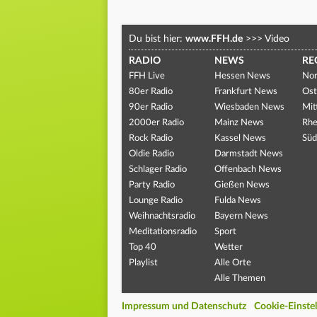
Du bist hier:
www.FFH.de
>>>
Video
RADIO
NEWS
RE
FFH Live
Hessen News
Nor
80er Radio
Frankfurt News
Ost
90er Radio
Wiesbaden News
Mit
2000er Radio
Mainz News
Rhe
Rock Radio
Kassel News
Süd
Oldie Radio
Darmstadt News
Schlager Radio
Offenbach News
Party Radio
Gießen News
Lounge Radio
Fulda News
Weihnachtsradio
Bayern News
Meditationsradio
Sport
Top 40
Wetter
Playlist
Alle Orte
Alle Themen
Impressum und Datenschutz
Cookie-Einste