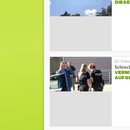
DIES
Schreck
VERM
AUFG