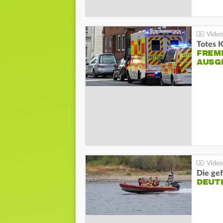
Totes 
FREM
AUSG
Die gef
DEUT