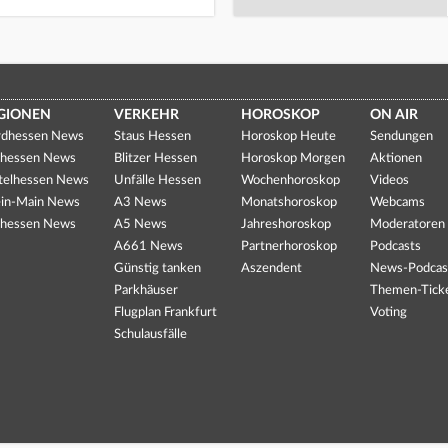
GIONEN
VERKEHR
HOROSKOP
ON AIR
dhessen News
Staus Hessen
Horoskop Heute
Sendungen
hessen News
Blitzer Hessen
Horoskop Morgen
Aktionen
telhessen News
Unfälle Hessen
Wochenhoroskop
Videos
in-Main News
A3 News
Monatshoroskop
Webcams
hessen News
A5 News
Jahreshoroskop
Moderatoren
A661 News
Partnerhoroskop
Podcasts
Günstig tanken
Aszendent
News-Podcas
Parkhäuser
Themen-Tick
Flugplan Frankfurt
Voting
Schulausfälle