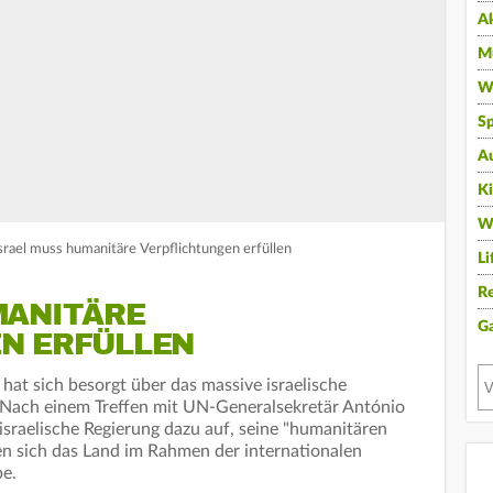
A
Mu
Wi
Sp
A
K
W
srael muss humanitäre Verpflichtungen erfüllen
Li
Re
MANITÄRE
G
N ERFÜLLEN
hat sich besorgt über das massive israelische
 Nach einem Treffen mit UN-Generalsekretär António
 israelische Regierung dazu auf, seine "humanitären
nen sich das Land im Rahmen der internationalen
be.