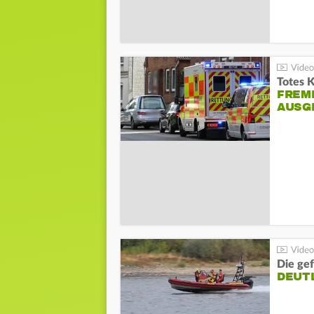
Totes 
FREM
AUSG
Die gef
DEUT