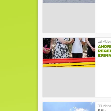
AHOR
REGE
ERIN
BEIM 