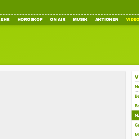
KEHR
HOROSKOP
ON AIR
MUSIK
AKTIONEN
VIDE
V
N
Be
B
N
G
M