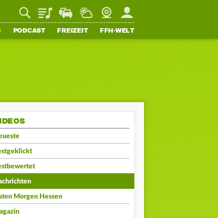
Playlist
Staupilot
Wetter
Webcam
Mein FFH
O
PODCAST
FREIZEIT
FFH-WELT
IDEOS
eueste
stgeklickt
estbewertet
achrichten
uten Morgen Hessen
agazin