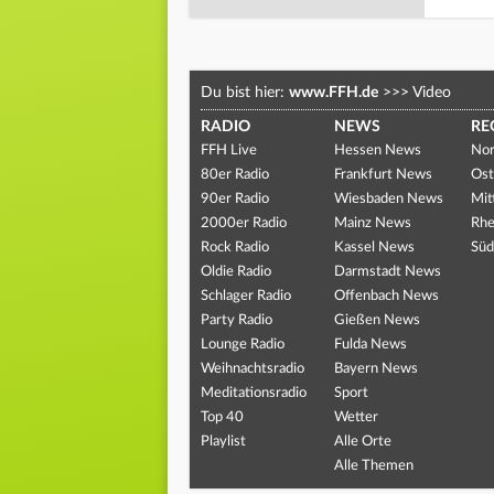
Du bist hier:
www.FFH.de
>>>
Video
RADIO
NEWS
RE
FFH Live
Hessen News
Nor
80er Radio
Frankfurt News
Ost
90er Radio
Wiesbaden News
Mit
2000er Radio
Mainz News
Rhe
Rock Radio
Kassel News
Süd
Oldie Radio
Darmstadt News
Schlager Radio
Offenbach News
Party Radio
Gießen News
Lounge Radio
Fulda News
Weihnachtsradio
Bayern News
Meditationsradio
Sport
Top 40
Wetter
Playlist
Alle Orte
Alle Themen