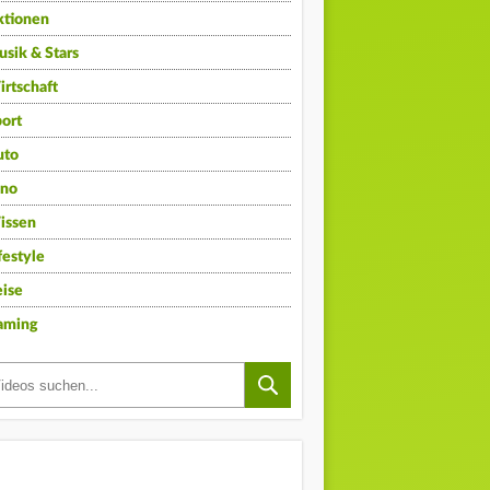
ktionen
sik & Stars
rtschaft
ort
uto
ino
issen
festyle
ise
aming