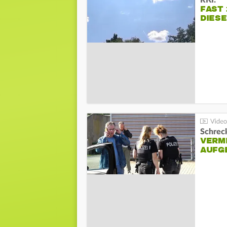
RKI:
FAST 
DIES
Schreck
VERM
AUFG