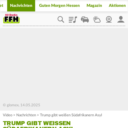
et
Nachrichten
Guten Morgen Hessen
Magazin
Aktionen
Playlist
Staupilot
Wetter
Webcam
Mein
© glomex, 14.05.2025
Video
>
Nachrichten
>
Trump gibt weißen Südafrikanern Asyl
TRUMP GIBT WEISSEN S