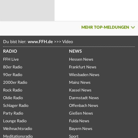
MEHR TOP-MELDUNGEN
Du bist hier:
www.FFH.de
>>>
Video
RADIO
NEWS
FFH Live
Hessen News
80er Radio
Frankfurt News
90er Radio
Wiesbaden News
2000er Radio
Mainz News
Rock Radio
Kassel News
Oldie Radio
Darmstadt News
Schlager Radio
Offenbach News
Party Radio
Gießen News
Lounge Radio
Fulda News
Weihnachtsradio
Bayern News
Meditationsradio
Sport