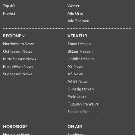
Top 40
Wetter
Playlist
Alle Orte
Alle Themen
REGIONEN
VERKEHR
Nordhessen News
Staus Hessen
Osthessen News
Blitzer Hessen
Mittelhessen News
Unfälle Hessen
Rhein-Main News
A3 News
Südhessen News
A5 News
A661 News
Günstig tanken
Parkhäuser
Flugplan Frankfurt
Schulausfälle
HOROSKOP
ON AIR
Horoskop Heute
Sendungen